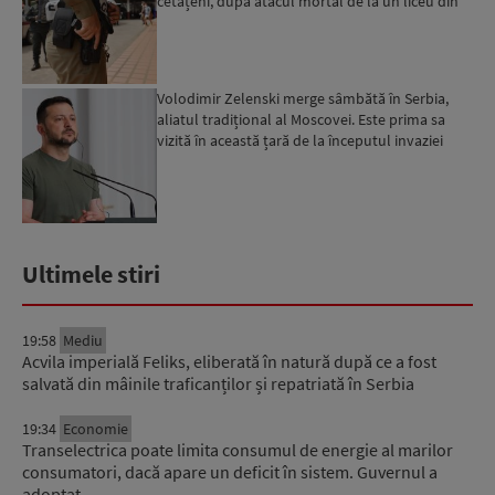
cetățeni, după atacul mortal de la un liceu din
Bangkok...
Volodimir Zelenski merge sâmbătă în Serbia,
aliatul tradițional al Moscovei. Este prima sa
vizită în această țară de la începutul invaziei
ruse...
Ultimele stiri
19:58
Mediu
Acvila imperială Feliks, eliberată în natură după ce a fost
salvată din mâinile traficanților și repatriată în Serbia
19:34
Economie
Transelectrica poate limita consumul de energie al marilor
consumatori, dacă apare un deficit în sistem. Guvernul a
adoptat…