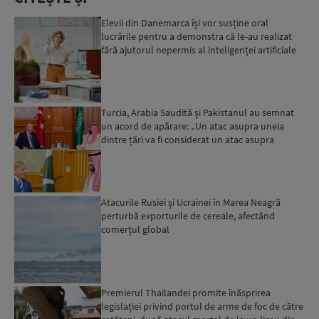
Elevii din Danemarca își vor susține oral
lucrările pentru a demonstra că le-au realizat
fără ajutorul nepermis al inteligenței artificiale
Turcia, Arabia Saudită și Pakistanul au semnat
un acord de apărare: „Un atac asupra uneia
dintre țări va fi considerat un atac asupra
tuturor”...
Atacurile Rusiei și Ucrainei în Marea Neagră
perturbă exporturile de cereale, afectând
comerțul global
Premierul Thailandei promite înăsprirea
legislației privind portul de arme de foc de către