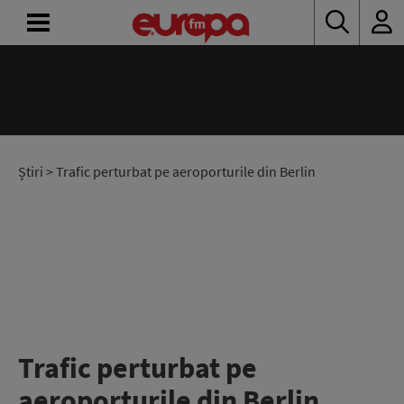
ACASĂ
ȘTIRI
RADIO
Știri
> Trafic perturbat pe aeroporturile din Berlin
CONCURSURI
PODCAST
ASCULTĂ
LIVE
Trafic perturbat pe
aeroporturile din Berlin