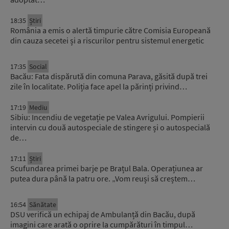
18:35
Știri
România a emis o alertă timpurie către Comisia Europeană
din cauza secetei și a riscurilor pentru sistemul energetic
17:35
Social
Bacău: Fata dispărută din comuna Parava, găsită după trei
zile în localitate. Poliția face apel la părinți privind…
17:19
Mediu
Sibiu: Incendiu de vegetație pe Valea Avrigului. Pompierii
intervin cu două autospeciale de stingere și o autospecială
de…
17:11
Știri
Scufundarea primei barje pe Brațul Bala. Operațiunea ar
putea dura până la patru ore. „Vom reuși să creștem…
16:54
Sănătate
DSU verifică un echipaj de Ambulanță din Bacău, după
imagini care arată o oprire la cumpărături în timpul…