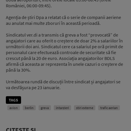
României, 06:00-09:45).
Agenția de știri Dpa a relatat că o serie de companii aeriene
au anulat mai multe zboruri în această perioadă.
Sindicatul ver.di a transmis că greva a fost “provocată” de
angajatori care au oferit o creștere de doar 2% a salariilor în
următorii doi ani. Sindicatul cere ca salariul pe oră primit de
personalul care efectuează controale de securitate să fie
crescut până la 20 de euro. Asociația angajatorilor BDLS
afirmă că aceasta ar reprezenta în unele cazuri o creștere de
până la 30%.
Următoarea rundă de discuții între sindicat și angajatori se
va desfășura pe 23 ianuarie.
TAGS
avion
berlin
greva
intarzieri
stiri externe
trafic aerian
CITEȘTE ȘI