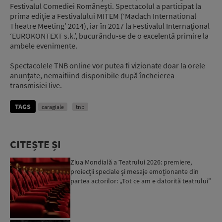
Festivalul Comediei Româneşti. Spectacolul a participat la
prima ediţie a Festivalului MITEM (‘Madach International
Theatre Meeting’ 2014), iar în 2017 la Festivalul Internaţional
‘EUROKONTEXT s.k.’, bucurându-se de o excelentă primire la
ambele evenimente.
Spectacolele TNB online vor putea fi vizionate doar la orele
anunţate, nemaifiind disponibile după încheierea
transmisiei live.
TAGS
caragiale
tnb
CITEȘTE ȘI
Ziua Mondială a Teatrului 2026: premiere,
proiecții speciale și mesaje emoționante din
partea actorilor: „Tot ce am e datorită teatrului”