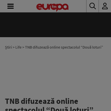
ACASĂ
ȘTIRI
RADIO
Știri
>
Life
> TNB difuzează online spectacolul “Două loturi”
CONCURSURI
PODCAST
ASCULTĂ
LIVE
TNB difuzează online
spectacolul “Două loturi”