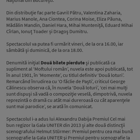
Din distribuţie fac parte Gavril Pătru, Valentina Zaharia,
Marius Manole, Ana Ciontea, Corina Moise, Eliza Păuna,
Mădălin Mandin, Daniel Hara, Mihai Munteniţă, Eduard Mihai
Cîrlan, Ionuţ Toader și Dragoş Dumitru.
Spectacolul va putea fi urmărit vineri, de la ora 16.00, iar
sâmbătă şi duminică, de la ora 18.00.
Denumită iniţial
Două bilete pierdute
şi publicată ca
supliment al ‘Moftului român’, nuvela este apoi publicată, tot
în anul 1901, în ‘Momente’, cu titlul definitiv ‘Două loturi’.
Remarcând înrudirea cu ‘O făclie de Paşti’, criticul George
Călinescu observa că, în nuvela ‘Două loturi’, ‘cei mai mulţi
sunt dispuşi să vadă o compoziţie veselă, dimpotrivă, nuvela
reprezintă o dramă cu atât mai dureroasă cu cât aparenţele
sunt mai parodice’, se arată în comunicat.
Spectacolul i-a adus lui Alexandru Dabija Premiul Cel mai
bun regizor la Gala UNITER din 2013 şi alte două distincţii
scenografului Helmut Stürmer: Premiul pentru cea mai bună
scenografie la Gala UNITER şi Premiul pentru scenografie la