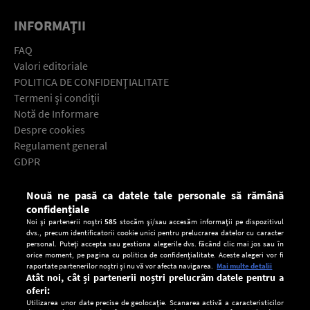
INFORMAŢII
FAQ
Valori editoriale
POLITICA DE CONFIDENŢIALITATE
Termeni şi condiţii
Notă de Informare
Despre cookies
Regulament general
GDPR
Contact
Nouă ne pasă ca datele tale personale să rămână
Descarcă gratuit aplicaţia Europa FM pentru smartphone:
confidențiale
Noi și partenerii noștri
585
stocăm și/sau accesăm informații pe dispozitivul
dvs., precum identificatorii cookie unici pentru prelucrarea datelor cu caracter
personal. Puteți accepta sau gestiona alegerile dvs. făcând clic mai jos sau în
orice moment, pe pagina cu politica de confidențialitate. Aceste alegeri vor fi
raportate partenerilor noștri și nu vă vor afecta navigarea.
Mai multe detalii
Atât noi, cât și partenerii noștri prelucrăm datele pentru a
oferi:
Utilizarea unor date precise de geolocație. Scanarea activă a caracteristicilor