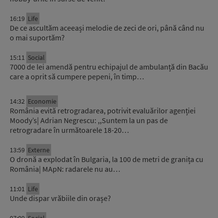
16:19
Life
De ce ascultăm aceeași melodie de zeci de ori, până când nu
o mai suportăm?
15:11
Social
7000 de lei amendă pentru echipajul de ambulanță din Bacău
care a oprit să cumpere pepeni, în timp…
14:32
Economie
România evită retrogradarea, potrivit evaluărilor agenției
Moody’s| Adrian Negrescu: ,,Suntem la un pas de
retrogradare în următoarele 18-20…
13:59
Externe
O dronă a explodat în Bulgaria, la 100 de metri de granița cu
România| MApN: radarele nu au…
11:01
Life
Unde dispar vrăbiile din orașe?
07:09
Social