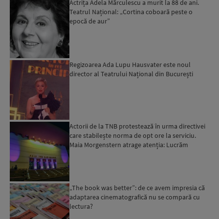
Actrița Adela Mărculescu a murit la 88 de ani.
Teatrul Național: „Cortina coboară peste o
epocă de aur”
Regizoarea Ada Lupu Hausvater este noul
director al Teatrului Național din București
Actorii de la TNB protestează în urma directivei
care stabilește norma de opt ore la serviciu.
Maia Morgenstern atrage atenția: Lucrăm
oricum „opt ore...
„The book was better”: de ce avem impresia că
adaptarea cinematografică nu se compară cu
lectura?