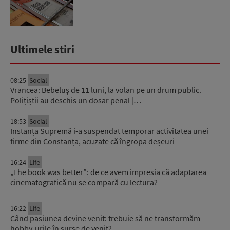
Ultimele stiri
08:25
Social
Vrancea: Bebeluș de 11 luni, la volan pe un drum public.
Polițiștii au deschis un dosar penal |…
18:53
Social
Instanța Supremă i-a suspendat temporar activitatea unei
firme din Constanța, acuzate că îngropa deșeuri
16:24
Life
„The book was better”: de ce avem impresia că adaptarea
cinematografică nu se compară cu lectura?
16:22
Life
Când pasiunea devine venit: trebuie să ne transformăm
hobby-urile în surse de venit?