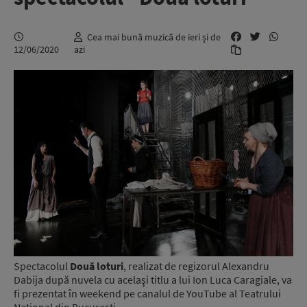
Cea mai bună muzică de ieri și de
12/06/2020
azi
Spectacolul
Două loturi
, realizat de regizorul Alexandru
Dabija după nuvela cu acelaşi titlu a lui Ion Luca Caragiale, va
fi prezentat în weekend pe canalul de YouTube al Teatrului
Naţional din Bucureşti.