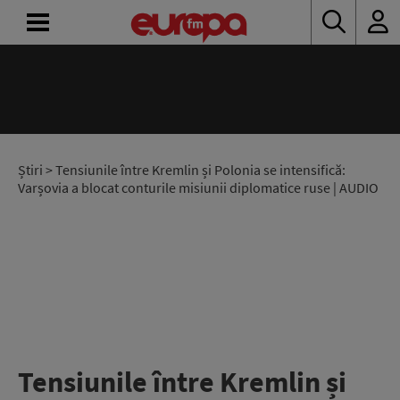
ACASĂ
ȘTIRI
RADIO
Știri
> Tensiunile între Kremlin și Polonia se intensifică:
Varșovia a blocat conturile misiunii diplomatice ruse | AUDIO
CONCURSURI
PODCAST
ASCULTĂ
LIVE
Tensiunile între Kremlin și