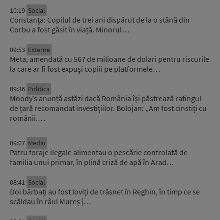
10:19
Social
Constanța: Copilul de trei ani dispărut de la o stână din
Corbu a fost găsit în viață. Minorul…
09:53
Externe
Meta, amendată cu 567 de milioane de dolari pentru riscurile
la care ar fi fost expuși copiii pe platformele…
09:36
Politica
Moody’s anunță astăzi dacă România își păstrează ratingul
de țară recomandat investițiilor. Bolojan: „Am fost cinstiți cu
românii.…
09:07
Mediu
Patru foraje ilegale alimentau o pescărie controlată de
familia unui primar, în plină criză de apă în Arad…
08:41
Social
Doi bărbați au fost loviți de trăsnet în Reghin, în timp ce se
scăldau în râul Mureș |…