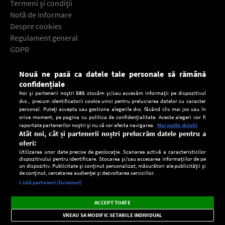
Termeni şi condiţii
Notă de Informare
Despre cookies
Regulament general
GDPR
Contact
Nouă ne pasă ca datele tale personale să rămână
Descarcă gratuit aplicaţia Europa FM pentru smartphone:
confidențiale
Noi și partenerii noștri
585
stocăm și/sau accesăm informații pe dispozitivul
dvs., precum identificatorii cookie unici pentru prelucrarea datelor cu caracter
personal. Puteți accepta sau gestiona alegerile dvs. făcând clic mai jos sau în
orice moment, pe pagina cu politica de confidențialitate. Aceste alegeri vor fi
raportate partenerilor noștri și nu vă vor afecta navigarea.
Mai multe detalii
Atât noi, cât și partenerii noștri prelucrăm datele pentru a
oferi:
Utilizarea unor date precise de geolocație. Scanarea activă a caracteristicilor
dispozitivului pentru identificare. Stocarea și/sau accesarea informațiilor de pe
un dispozitiv. Publicitate și conținut personalizat, măsurători ale publicității și
de conținut, cercetarea audienței și dezvoltarea serviciilor.
Setări:
Listă parteneri (furnizori)
Ascultă Europa FM în aplicație
Dark
×
Instalează
Radio live, podcasturi, știri și alerte
ACCEPT TOATE
Mode
importante.
VREAU SA MODIFIC SETARILE INDIVIDUAL
CONFIDENŢIALITATE