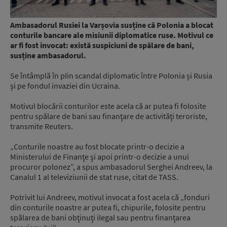
Ambasadorul Rusiei la Varșovia s
usține că Polonia a blocat
conturile bancare ale misiunii diplomatice ruse. Motivul ce
ar fi fost invocat: există suspiciuni de spălare de bani,
susține ambasadorul.
Se întâmplă în plin scandal diplomatic între Polonia și Rusia
și pe fondul invaziei din Ucraina.
Motivul blocării conturilor este acela că ar putea fi folosite
pentru spălare de bani sau finanţare de activităţi teroriste,
transmite Reuters.
„Conturile noastre au fost blocate printr-o decizie a
Ministerului de Finanţe şi apoi printr-o decizie a unui
procuror polonez”, a spus ambasadorul Serghei Andreev, la
Canalul 1 al televiziunii de stat ruse, citat de TASS.
Potrivit lui Andreev, motivul invocat a fost acela că „fonduri
din conturile noastre ar putea fi, chipurile, folosite pentru
spălarea de bani obţinuţi ilegal sau pentru finanţarea