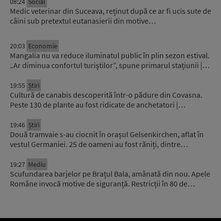
08:24
Social
Medic veterinar din Suceava, reținut după ce ar fi ucis sute de
câini sub pretextul eutanasierii din motive…
20:03
Economie
Mangalia nu va reduce iluminatul public în plin sezon estival.
„Ar diminua confortul turiștilor”, spune primarul stațiunii |…
19:55
Știri
Cultură de canabis descoperită într-o pădure din Covasna.
Peste 130 de plante au fost ridicate de anchetatori |…
19:46
Știri
Două tramvaie s-au ciocnit în orașul Gelsenkirchen, aflat în
vestul Germaniei. 25 de oameni au fost răniți, dintre…
19:27
Mediu
Scufundarea barjelor pe Brațul Bala, amânată din nou. Apele
Române invocă motive de siguranță. Restricții în 80 de…