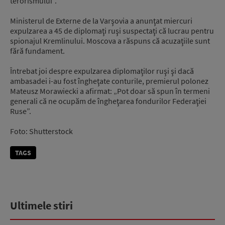
terorismului”.
Ministerul de Externe de la Varşovia a anunţat miercuri
expulzarea a 45 de diplomaţi ruşi suspectaţi că lucrau pentru
spionajul Kremlinului. Moscova a răspuns că acuzaţiile sunt
fără fundament.
Întrebat joi despre expulzarea diplomaţilor ruşi şi dacă
ambasadei i-au fost îngheţate conturile, premierul polonez
Mateusz Morawiecki a afirmat: „Pot doar să spun în termeni
generali că ne ocupăm de îngheţarea fondurilor Federaţiei
Ruse”.
Foto: Shutterstock
TAGS
Ultimele stiri