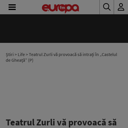
ACASĂ
ȘTIRI
RADIO
Știri
>
Life
> Teatrul Zurli vă provoacă să intrați în „Castelul
de Gheață” (P)
CONCURSURI
PODCAST
ASCULTĂ
LIVE
Teatrul Zurli vă provoacă să