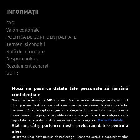
INFORMAŢII
FAQ
Valori editoriale
POLITICA DE CONFIDENŢIALITATE
Termeni şi condiţii
Notă de Informare
Despre cookies
Regulament general
GDPR
Contact
Nouă ne pasă ca datele tale personale să rămână
Descarcă gratuit aplicaţia Europa FM pentru smartphone:
confidențiale
Noi și partenerii noștri
585
stocăm și/sau accesăm informații pe dispozitivul
dvs., precum identificatorii cookie unici pentru prelucrarea datelor cu caracter
personal. Puteți accepta sau gestiona alegerile dvs. făcând clic mai jos sau în
orice moment, pe pagina cu politica de confidențialitate. Aceste alegeri vor fi
raportate partenerilor noștri și nu vă vor afecta navigarea.
Mai multe detalii
Atât noi, cât și partenerii noștri prelucrăm datele pentru a
oferi:
Utilizarea unor date precise de geolocație. Scanarea activă a caracteristicilor