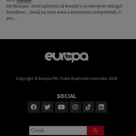
Ilie Bolojan: Sunt optimist că Moody’s va menține ratingul
României. „Dacă nu vom avea o economie competitivă, n-
am…
Copyright © Europa FM. Toate drepturile rezervate. 2026
SOCIAL