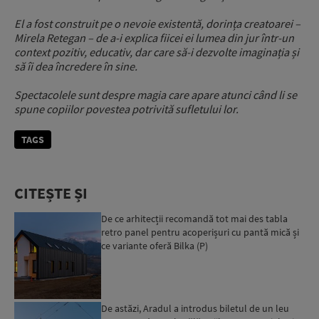
El a fost construit pe o nevoie existentă, dorința creatoarei –
Mirela Retegan – de a-i explica fiicei ei lumea din jur într-un
context pozitiv, educativ, dar care să-i dezvolte imaginația și
să îi dea încredere în sine.
Spectacolele sunt despre magia care apare atunci când li se
spune copiilor povestea potrivită sufletului lor.
TAGS
CITEȘTE ȘI
De ce arhitecții recomandă tot mai des tabla
retro panel pentru acoperișuri cu pantă mică și
ce variante oferă Bilka (P)
De astăzi, Aradul a introdus biletul de un leu