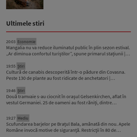
Ultimele stiri
20:03
Economie
Mangalia nu va reduce iluminatul public în plin sezon estival.
„Ar diminua confortul turiștilor”, spune primarul stațiunii |…
19:55
Știri
Cultură de canabis descoperită într-o pădure din Covasna.
Peste 130 de plante au fost ridicate de anchetatori |…
19:46
Știri
Două tramvaie s-au ciocnit în orașul Gelsenkirchen, aflat în
vestul Germaniei. 25 de oameni au fost răniți, dintre…
19:27
Mediu
Scufundarea barjelor pe Brațul Bala, amânată din nou. Apele
Române invocă motive de siguranță. Restricții în 80 de…