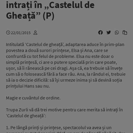
intrați în „Castelul de
Gheață” (P)
22/01/2015
Intitulată ‘Castelul de gheață’, adaptarea aduce în prim-plan
povestea a două surori prințese, Elsa și Ana, care se
confruntă cu tot felul de probleme. Elsa nu este doar o
simplă prințesă, ci are o putere specială prin care poate,
ușor, să îi rănească pe cei dragi. Așa că, ea trebuie să învețe
cum să o folosească fără a face rău. Ana, la rândul ei, trebuie
să ia o decizie dificilă: să își urmeze inima și să devină soția
prințului Hans sau nu.
Magie e cuvântul de ordine.
Trupa Zurli vă dă trei motive pentru care merita să intrați în
‘Castelul de gheață’:
1. Pe lângă prinți și prințese, spectacolul va avea și un