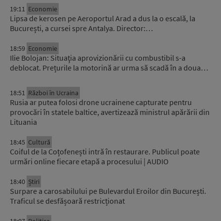
19:11
Economie
Lipsa de kerosen pe Aeroportul Arad a dus la o escală, la
București, a cursei spre Antalya. Director:…
18:59
Economie
Ilie Bolojan: Situaţia aprovizionării cu combustibil s-a
deblocat. Prețurile la motorină ar urma să scadă în a doua…
18:51
Război în Ucraina
Rusia ar putea folosi drone ucrainene capturate pentru
provocări în statele baltice, avertizează ministrul apărării din
Lituania
18:45
Cultură
Coiful de la Coțofenești intră în restaurare. Publicul poate
urmări online fiecare etapă a procesului | AUDIO
18:40
Știri
Surpare a carosabilului pe Bulevardul Eroilor din București.
Traficul se desfășoară restricționat
18:07
Politica