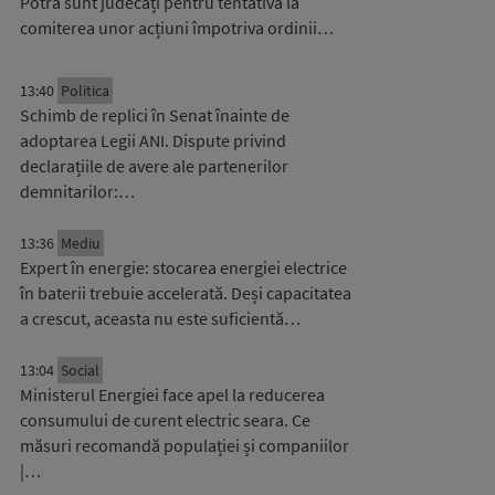
Potra sunt judecați pentru tentativă la
comiterea unor acțiuni împotriva ordinii…
13:40
Politica
Schimb de replici în Senat înainte de
adoptarea Legii ANI. Dispute privind
declarațiile de avere ale partenerilor
demnitarilor:…
13:36
Mediu
Expert în energie: stocarea energiei electrice
în baterii trebuie accelerată. Deși capacitatea
a crescut, aceasta nu este suficientă…
13:04
Social
Ministerul Energiei face apel la reducerea
consumului de curent electric seara. Ce
măsuri recomandă populației și companiilor
|…