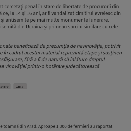
t cercetați penal în stare de libertate de procurorii din
e, la 14 și 16 ani, ar fi vandalizat cimitirul evreiesc din
ste și antisemite pe mai multe monumente funerare.
ntisemită din Ucraina și primeau sarcini similare cu cele
nate beneficiază de prezumția de nevinovăție, potrivit
te în cadrul acestui material reprezintă etape și susțineri
esfășurare, fără a fi de natură să înlăture dreptul
rea vinovăției printr-o hotărâre judecătorească
nterne
tanar
e toamnă din Arad. Aproape 1.300 de fermieri au raportat