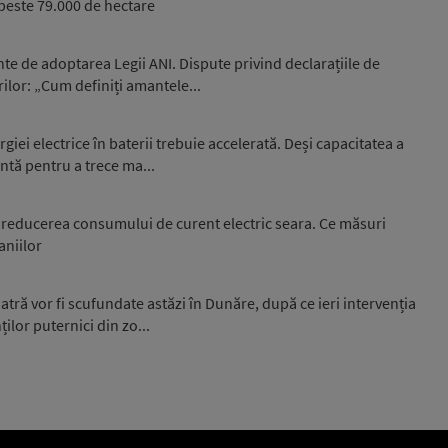
peste 79.000 de hectare
nte de adoptarea Legii ANI. Dispute privind declarațiile de
ilor: „Cum definiți amantele...
giei electrice în baterii trebuie accelerată. Deși capacitatea a
entă pentru a trece ma...
la reducerea consumului de curent electric seara. Ce măsuri
niilor
atră vor fi scufundate astăzi în Dunăre, după ce ieri intervenția
ilor puternici din zo...