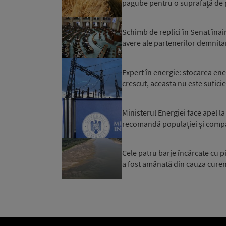
pagube pentru o suprafață de 
Schimb de replici în Senat înai
avere ale partenerilor demnitar
Expert în energie: stocarea ener
crescut, aceasta nu este sufici
Ministerul Energiei face apel 
recomandă populației și compa
Cele patru barje încărcate cu pi
a fost amânată din cauza curenț