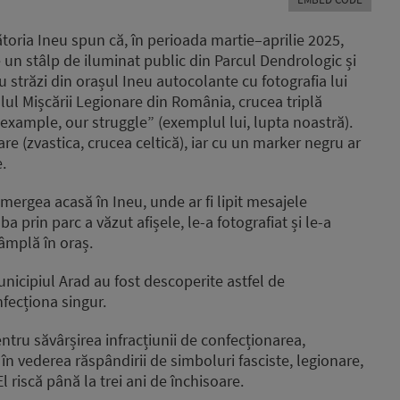
keys
to
toria Ineu spun că, în perioada martie–aprilie 2025,
increase
 pe un stâlp de iluminat public din Parcul Dendrologic și
or
 străzi din orașul Ineu autocolante cu fotografia lui
decrease
volume.
ul Mișcării Legionare din România, crucea triplă
 example, our struggle” (exemplul lui, lupta noastră).
are (zvastica, crucea celtică), iar cu un marker negru ar
e.
 mergea acasă în Ineu, unde ar fi lipit mesajele
a prin parc a văzut afișele, le-a fotografiat și le-a
âmplă în oraș.
unicipiul Arad au fost descoperite astfel de
fecționa singur.
entru săvârșirea infracțiunii de confecționarea,
n vederea răspândirii de simboluri fasciste, legionare,
 riscă până la trei ani de închisoare.