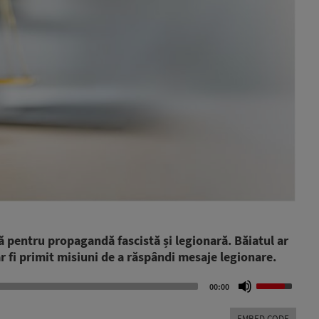
tă pentru propagandă fascistă și legionară. Băiatul ar
ar fi primit misiuni de a răspândi mesaje legionare.
Use
00:00
Up/Down
Arrow
EMBED CODE