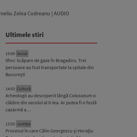
Corneliu Zelea Codreanu | AUDIO
Ultimele stiri
15:09
Social
Ilfov: Scăpare de gaze în Bragadiru. Trei
persoane au fost transportate la spitale din
București
14:03
Cultură
Arheologii au descoperit lângă Colosseum o
clădire din secolul al II-lea. Ar putea fi o fostă
cazarmă a…
13:55
Justiție
Procesul în care Călin Georgescu și Horațiu