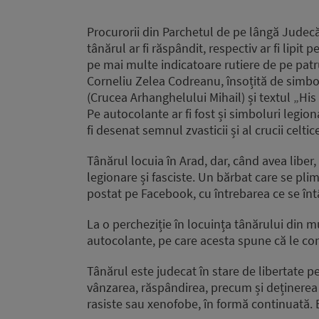
Procurorii din Parchetul de pe lângă Judecă
tânărul ar fi răspândit, respectiv ar fi lipit
pe mai multe indicatoare rutiere de pe patru
Corneliu Zelea Codreanu, însoțită de simbol
(Crucea Arhanghelului Mihail) și textul „His
Pe autocolante ar fi fost și simboluri legion
fi desenat semnul zvasticii și al crucii celtic
Tânărul locuia în Arad, dar, când avea liber,
legionare și fasciste. Un bărbat care se plimb
postat pe Facebook, cu întrebarea ce se înt
La o percheziție în locuința tânărului din m
autocolante, pe care acesta spune că le con
Tânărul este judecat în stare de libertate p
vânzarea, răspândirea, precum și deținerea î
rasiste sau xenofobe, în formă continuată. El