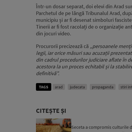
Într-un dosar separat, doi elevi din Arad sun
Parchetul de pe lângă Tribunalul Arad, după c
municipiu și ar fi desenat simboluri fasci
Tinerii ar fi fost racolați de o organizație a
din jocuri video.
Procurorii precizează că
„persoanele mențio
legii, iar orice măsuri sau acuzații prezenta
din cadrul procedurilor judiciare aflate în d
acestora la un proces echitabil și la stabili
definitivă”.
TAGS
arad
judecata
propaganda
stiri i
CITEȘTE ȘI
Seceta a compromis culturile d