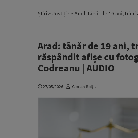
Știri
>
Justiție
> Arad: tânăr de 19 ani, trimi
Arad: tânăr de 19 ani, t
răspândit afișe cu fotog
Codreanu | AUDIO
27/05/2026
Ciprian Boițiu