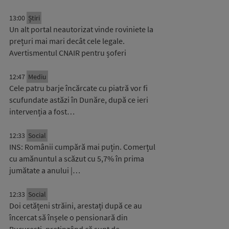
13:00
Știri
Un alt portal neautorizat vinde roviniete la
prețuri mai mari decât cele legale.
Avertismentul CNAIR pentru șoferi
12:47
Mediu
Cele patru barje încărcate cu piatră vor fi
scufundate astăzi în Dunăre, după ce ieri
intervenția a fost…
12:33
Social
INS: Românii cumpără mai puțin. Comerțul
cu amănuntul a scăzut cu 5,7% în prima
jumătate a anului |…
12:33
Social
Doi cetățeni străini, arestați după ce au
încercat să înșele o pensionară din