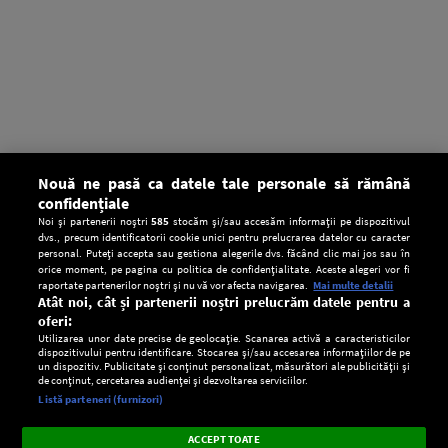
Nouă ne pasă ca datele tale personale să rămână
confidențiale
Noi și partenerii noștri
585
stocăm și/sau accesăm informații pe dispozitivul
dvs., precum identificatorii cookie unici pentru prelucrarea datelor cu caracter
personal. Puteți accepta sau gestiona alegerile dvs. făcând clic mai jos sau în
orice moment, pe pagina cu politica de confidențialitate. Aceste alegeri vor fi
raportate partenerilor noștri și nu vă vor afecta navigarea.
Mai multe detalii
Atât noi, cât și partenerii noștri prelucrăm datele pentru a
oferi:
Utilizarea unor date precise de geolocație. Scanarea activă a caracteristicilor
dispozitivului pentru identificare. Stocarea și/sau accesarea informațiilor de pe
un dispozitiv. Publicitate și conținut personalizat, măsurători ale publicității și
de conținut, cercetarea audienței și dezvoltarea serviciilor.
Setări:
Listă parteneri (furnizori)
Ascultă Europa FM în aplicație
Dark
×
Instalează
Radio live, podcasturi, știri și alerte
ACCEPT TOATE