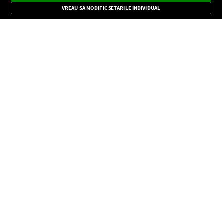
Mode
importante.
VREAU SA MODIFIC SETARILE INDIVIDUAL
CONFIDENŢIALITATE
Copyright © Europa FM. Toate drepturile rezervate. 2026
SOCIAL
INFORMAŢII