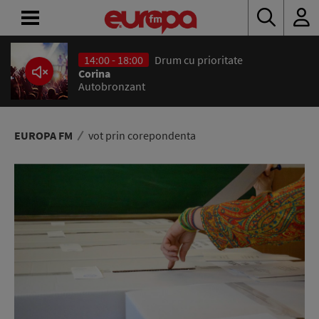
14:00 - 18:00
Drum cu prioritate
ACASĂ
Corina
Autobronzant
ȘTIRI
RADIO
EUROPA FM
vot prin corepondenta
CONCURSURI
PODCAST
ASCULTĂ
LIVE