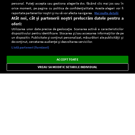
personal. Puteți accepta sau gestiona alegerile dvs. făcând clic mai jos sau în
orice moment, pe pagina cu politica de confidențialitate. Aceste alegeri vor fi
raportate partenerilor noștri și nu vă vor afecta navigarea.
Mai multe detalii
Atât noi, cât și partenerii noștri prelucrăm datele pentru a
oferi:
Utilizarea unor date precise de geolocație. Scanarea activă a caracteristicilor
dispozitivului pentru identificare. Stocarea și/sau accesarea informațiilor de pe
un dispozitiv. Publicitate și conținut personalizat, măsurători ale publicității și
de conținut, cercetarea audienței și dezvoltarea serviciilor.
Setări:
Listă parteneri (furnizori)
Ascultă Europa FM în aplicație
Dark
×
Instalează
Radio live, podcasturi, știri și alerte
ACCEPT TOATE
Mode
importante.
VREAU SA MODIFIC SETARILE INDIVIDUAL
CONFIDENŢIALITATE
Copyright © Europa FM. Toate drepturile rezervate. 2026