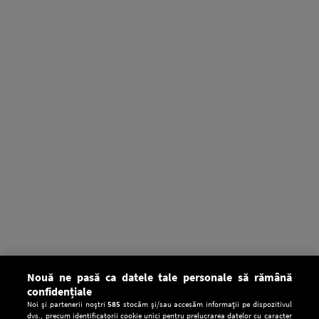
Nouă ne pasă ca datele tale personale să rămână
confidențiale
Noi și partenerii noștri
585
stocăm și/sau accesăm informații pe dispozitivul
dvs., precum identificatorii cookie unici pentru prelucrarea datelor cu caracter