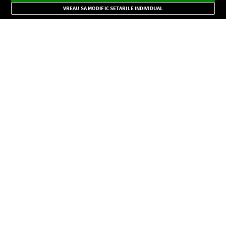
Mode
importante.
VREAU SA MODIFIC SETARILE INDIVIDUAL
CONFIDENŢIALITATE
Copyright © Europa FM. Toate drepturile rezervate. 2026
SOCIAL
INFORMAŢII