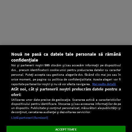
Nouă ne pasă ca datele tale personale să rămână
confidențiale
Noi și partenerii noștri
585
stocăm și/sau accesăm informații pe dispozitivul
dvs., precum identificatorii cookie unici pentru prelucrarea datelor cu caracter
personal. Puteți accepta sau gestiona alegerile dvs. făcând clic mai jos sau în
orice moment, pe pagina cu politica de confidențialitate. Aceste alegeri vor fi
raportate partenerilor noștri și nu vă vor afecta navigarea.
Mai multe detalii
Atât noi, cât și partenerii noștri prelucrăm datele pentru a
oferi:
Utilizarea unor date precise de geolocație. Scanarea activă a caracteristicilor
dispozitivului pentru identificare. Stocarea și/sau accesarea informațiilor de pe
un dispozitiv. Publicitate și conținut personalizat, măsurători ale publicității și
de conținut, cercetarea audienței și dezvoltarea serviciilor.
Setări:
Listă parteneri (furnizori)
Ascultă Europa FM în aplicație
Dark
×
Instalează
Radio live, podcasturi, știri și alerte
ACCEPT TOATE