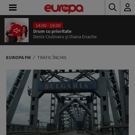
14:00 - 18:00
Drum cu prioritate
ACASĂ
Carl Carlton
Everlasting Love
ȘTIRI
RADIO
EUROPA FM
TRAFIC ÎNCHIS
CONCURSURI
PODCAST
ASCULTĂ
LIVE