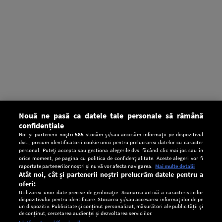
Nouă ne pasă ca datele tale personale să rămână
confidențiale
Noi și partenerii noștri
585
stocăm și/sau accesăm informații pe dispozitivul
dvs., precum identificatorii cookie unici pentru prelucrarea datelor cu caracter
personal. Puteți accepta sau gestiona alegerile dvs. făcând clic mai jos sau în
orice moment, pe pagina cu politica de confidențialitate. Aceste alegeri vor fi
raportate partenerilor noștri și nu vă vor afecta navigarea.
Mai multe detalii
Atât noi, cât și partenerii noștri prelucrăm datele pentru a
oferi:
Utilizarea unor date precise de geolocație. Scanarea activă a caracteristicilor
dispozitivului pentru identificare. Stocarea și/sau accesarea informațiilor de pe
un dispozitiv. Publicitate și conținut personalizat, măsurători ale publicității și
de conținut, cercetarea audienței și dezvoltarea serviciilor.