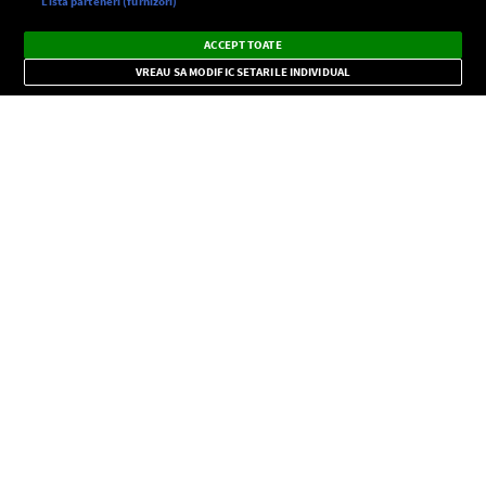
Setări:
Listă parteneri (furnizori)
Ascultă Europa FM în aplicație
Dark
×
Instalează
Radio live, podcasturi, știri și alerte
ACCEPT TOATE
Mode
importante.
VREAU SA MODIFIC SETARILE INDIVIDUAL
CONFIDENŢIALITATE
Copyright © Europa FM. Toate drepturile rezervate. 2026
SOCIAL