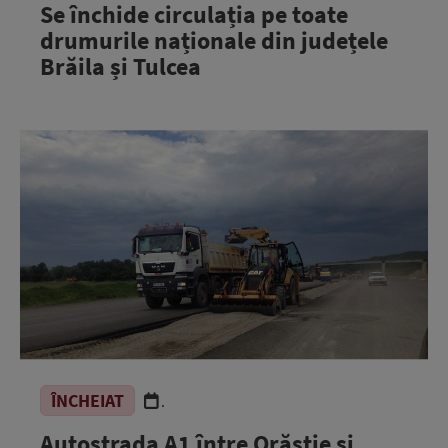
Se închide circulația pe toate
drumurile naționale din județele
Brăila și Tulcea
ÎNCHEIAT
.
Autostrada A1 între Orăștie și