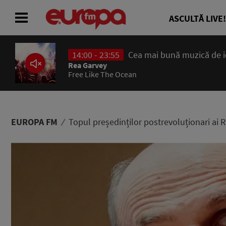
ASCULTĂ LIVE!
14:00 - 23:55
Cea mai bună muzică de ier
ACASĂ
Rea Garvey
Free Like The Ocean
ȘTIRI
RADIO
EUROPA FM
Topul președinților postrevoluționari ai 
CONCURSURI
PODCAST
ASCULTĂ LIVE