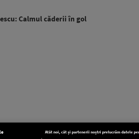
escu: Calmul căderii în gol
le
Atât noi, cât și partenerii noștri prelucrăm datele pen