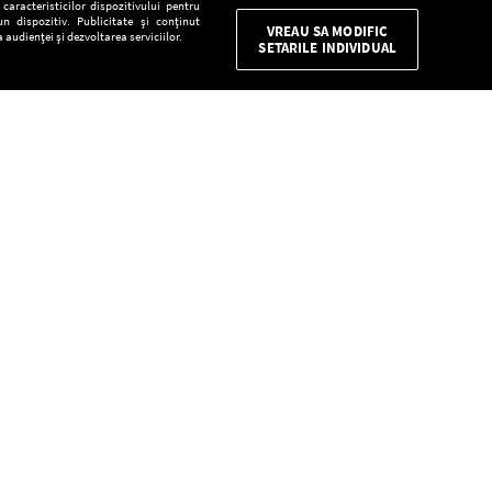
aracteristicilor dispozitivului pentru
n dispozitiv. Publicitate și conținut
VREAU SA MODIFIC
 audienței și dezvoltarea serviciilor.
SETARILE INDIVIDUAL
CONFIDENŢIALITATE
Descarcă gratuit aplicaţia Europa FM pentru
smartphone:
E