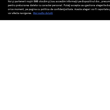
Setări:
Noi și partenerii noștri
585
stocăm și/sau accesăm informații pe dispozitivul dvs., precum i
pentru prelucrarea datelor cu caracter personal. Puteți accepta sau gestiona alegerile dvs
Dark Mode
orice moment, pe pagina cu politica de confidențialitate. Aceste alegeri vor fi raportate 
vor afecta navigarea.
Mai multe detalii
SOCIAL
7000
România
O
de
evită
dronă
lei
retrogradarea,
a
Copyright © Europa FM. Toate drepturile
rezervate. 2026
amendă
potrivit
explodat
pentru
evaluărilor
în
echipajul
agenției
Bulgaria,
de
Moody's|
la
ambulanță
Adrian
100
din
Negrescu:
de
Bacău
,,Suntem
metri