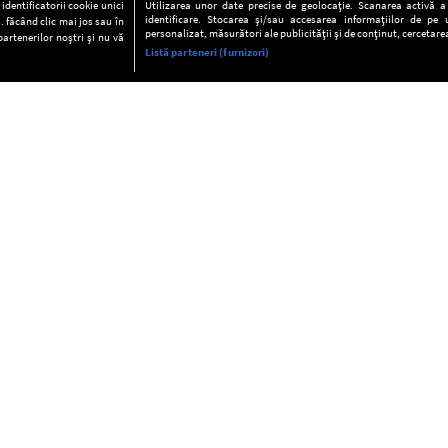
dentificatorii cookie unici
Utilizarea unor date precise de geolocație. Scanarea activă a c
identificare. Stocarea și/sau accesarea informațiilor de pe u
. făcând clic mai jos sau în
personalizat, măsurători ale publicității și de conținut, cercetarea
partenerilor noștri și nu vă
Listă parteneri (furnizori)
INFORMAŢII
FAQ
Valori editoriale
POLITICA DE CONFIDENŢIALITAT
Termeni şi condiţii
Notă de Informare
Despre cookies
Regulament general
GDPR
Contact