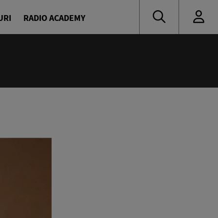
URI
RADIO ACADEMY
:55
 muzică de ieri și de azi