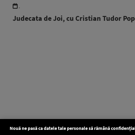
.
Judecata de Joi, cu Cristian Tudor Pop
Nouă ne pasă ca datele tale personale să rămână confidenția