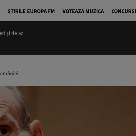
ȘTIRILE EUROPA FM
VOTEAZĂ MUZICA
CONCURS
i și de azi
14:00 - 23
Cea mai bună
EuropaFM
României