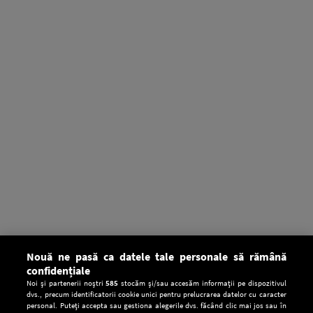
Nouă ne pasă ca datele tale personale să rămână
confidențiale
Noi și partenerii noștri
585
stocăm și/sau accesăm informații pe dispozitivul
dvs., precum identificatorii cookie unici pentru prelucrarea datelor cu caracter
personal. Puteți accepta sau gestiona alegerile dvs. făcând clic mai jos sau în