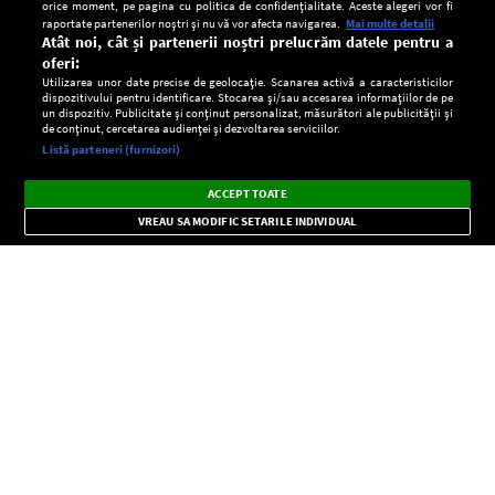
orice moment, pe pagina cu politica de confidențialitate. Aceste alegeri vor fi
raportate partenerilor noștri și nu vă vor afecta navigarea.
Mai multe detalii
Atât noi, cât și partenerii noștri prelucrăm datele pentru a
oferi:
Utilizarea unor date precise de geolocație. Scanarea activă a caracteristicilor
dispozitivului pentru identificare. Stocarea și/sau accesarea informațiilor de pe
un dispozitiv. Publicitate și conținut personalizat, măsurători ale publicității și
de conținut, cercetarea audienței și dezvoltarea serviciilor.
Setări:
Listă parteneri (furnizori)
Ascultă Europa FM în aplicație
Dark
×
Instalează
Radio live, podcasturi, știri și alerte
ACCEPT TOATE
Mode
importante.
VREAU SA MODIFIC SETARILE INDIVIDUAL
CONFIDENŢIALITATE
Copyright © Europa FM. Toate drepturile rezervate. 2026
SOCIAL