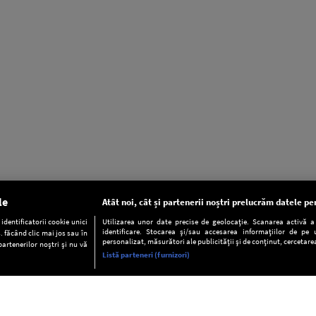
le
Atât noi, cât și partenerii noștri prelucrăm datele pen
dentificatorii cookie unici
Utilizarea unor date precise de geolocație. Scanarea activă a c
identificare. Stocarea și/sau accesarea informațiilor de pe u
. făcând clic mai jos sau în
personalizat, măsurători ale publicității și de conținut, cercetarea
partenerilor noștri și nu vă
Listă parteneri (furnizori)