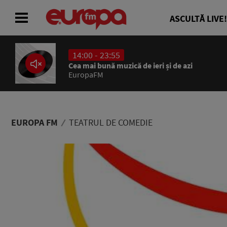
ASCULTĂ LIVE!
14:00 - 23:55
ACASĂ
Cea mai bună muzică de ieri și de azi
EuropaFM
ȘTIRI
RADIO
EUROPA FM
TEATRUL DE COMEDIE
CONCURSURI
PODCAST
ASCULTĂ LIVE