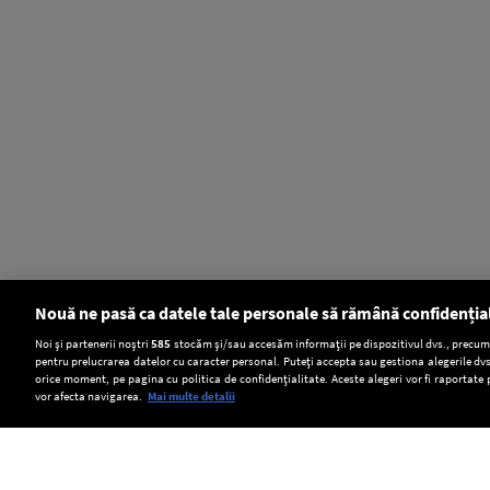
Nouă ne pasă ca datele tale personale să rămână confidenția
Setări:
Noi și partenerii noștri
585
stocăm și/sau accesăm informații pe dispozitivul dvs., precum i
pentru prelucrarea datelor cu caracter personal. Puteți accepta sau gestiona alegerile dvs
Dark Mode
orice moment, pe pagina cu politica de confidențialitate. Aceste alegeri vor fi raportate 
vor afecta navigarea.
Mai multe detalii