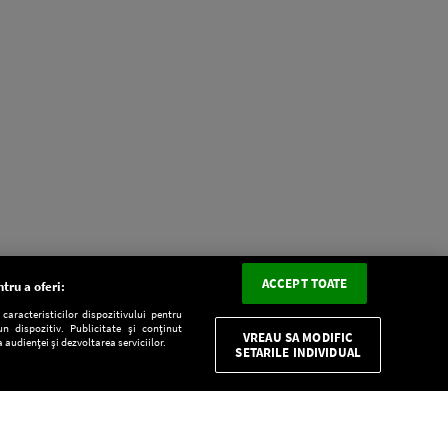
ACCEPT TOATE
tru a oferi:
aracteristicilor dispozitivului pentru
n dispozitiv. Publicitate și conținut
VREAU SA MODIFIC
 audienței și dezvoltarea serviciilor.
SETARILE INDIVIDUAL
CONFIDENŢIALITATE