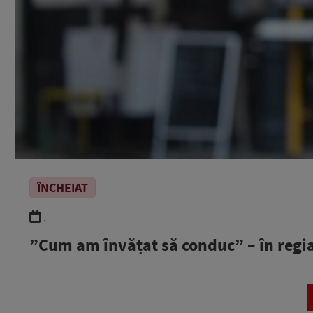
ÎNCHEIAT
.
”Cum am învățat să conduc” – în regi