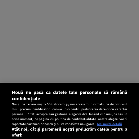
Nouă ne pasă ca datele tale personale să rămână
confidențiale
Noi și partenerii noștri
585
stocăm și/sau accesăm informații pe dispozitivul
dvs., precum identificatorii cookie unici pentru prelucrarea datelor cu caracter
personal. Puteți accepta sau gestiona alegerile dvs. făcând clic mai jos sau în
orice moment, pe pagina cu politica de confidențialitate. Aceste alegeri vor fi
raportate partenerilor noștri și nu vă vor afecta navigarea.
Mai multe detalii
Atât noi, cât și partenerii noștri prelucrăm datele pentru a
oferi: