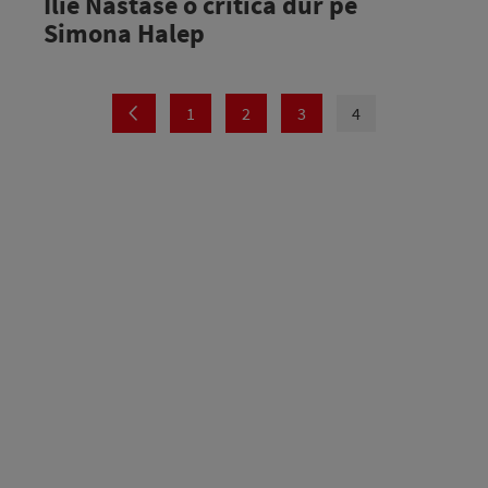
Ilie Năstase o critică dur pe
Simona Halep
1
2
3
4