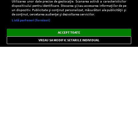
Utilizarea unor date precise de geolocație. Scanarea activă a caracteristicilor
dispozitivului pentru identificare. Stocarea și/sau accesarea informațiilor de pe
un dispozitiv. Publicitate și conținut personalizat, măsurători ale publicității și
de conținut, cercetarea audienței și dezvoltarea serviciilor.
Setări:
Listă parteneri (furnizori)
Ascultă Europa FM în aplicație
Dark
×
Instalează
Radio live, podcasturi, știri și alerte
ACCEPT TOATE
Mode
importante.
VREAU SA MODIFIC SETARILE INDIVIDUAL
CONFIDENŢIALITATE
Copyright © Europa FM. Toate drepturile rezervate. 2026
SOCIAL