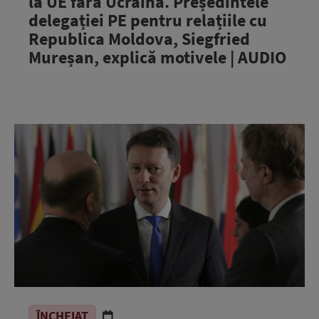
la UE fără Ucraina. Președintele
delegației PE pentru relațiile cu
Republica Moldova, Siegfried
Mureșan, explică motivele | AUDIO
ÎNCHEIAT
.