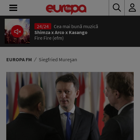
24/24
Cea mai bună muzică
ACASĂ
Shimza x Arco x Kasango
Fire Fire (efm)
ȘTIRI
RADIO
EUROPA FM
Siegfried Mureşan
CONCURSURI
PODCAST
ASCULTĂ
LIVE