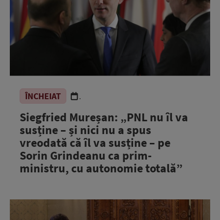
ÎNCHEIAT
.
Siegfried Mureșan: „PNL nu îl va
susține – și nici nu a spus
vreodată că îl va susține – pe
Sorin Grindeanu ca prim-
ministru, cu autonomie totală”