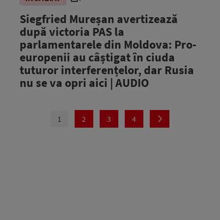
Siegfried Mureșan avertizează
după victoria PAS la
parlamentarele din Moldova: Pro-
europenii au câștigat în ciuda
tuturor interferențelor, dar Rusia
nu se va opri aici | AUDIO
1
2
3
4