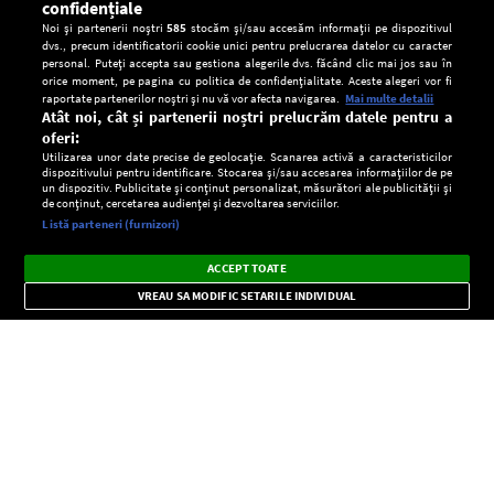
confidențiale
Noi și partenerii noștri
585
stocăm și/sau accesăm informații pe dispozitivul
dvs., precum identificatorii cookie unici pentru prelucrarea datelor cu caracter
personal. Puteți accepta sau gestiona alegerile dvs. făcând clic mai jos sau în
orice moment, pe pagina cu politica de confidențialitate. Aceste alegeri vor fi
raportate partenerilor noștri și nu vă vor afecta navigarea.
Mai multe detalii
Atât noi, cât și partenerii noștri prelucrăm datele pentru a
oferi:
Utilizarea unor date precise de geolocație. Scanarea activă a caracteristicilor
dispozitivului pentru identificare. Stocarea și/sau accesarea informațiilor de pe
un dispozitiv. Publicitate și conținut personalizat, măsurători ale publicității și
de conținut, cercetarea audienței și dezvoltarea serviciilor.
Setări:
Listă parteneri (furnizori)
Ascultă Europa FM în aplicație
Dark
×
Instalează
Radio live, podcasturi, știri și alerte
ACCEPT TOATE
Mode
importante.
VREAU SA MODIFIC SETARILE INDIVIDUAL
CONFIDENŢIALITATE