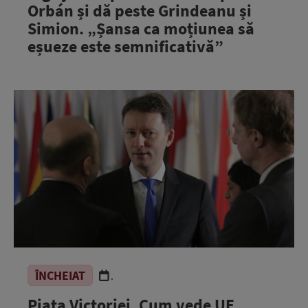
Orbán și dă peste Grindeanu și
Simion. „Șansa ca moțiunea să
eșueze este semnificativă”
ÎNCHEIAT
.
Piața Victoriei. Cum vede UE