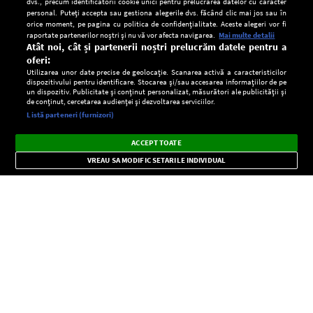
dvs., precum identificatorii cookie unici pentru prelucrarea datelor cu caracter
personal. Puteți accepta sau gestiona alegerile dvs. făcând clic mai jos sau în
orice moment, pe pagina cu politica de confidențialitate. Aceste alegeri vor fi
raportate partenerilor noștri și nu vă vor afecta navigarea.
Mai multe detalii
Atât noi, cât și partenerii noștri prelucrăm datele pentru a
oferi:
Utilizarea unor date precise de geolocație. Scanarea activă a caracteristicilor
dispozitivului pentru identificare. Stocarea și/sau accesarea informațiilor de pe
un dispozitiv. Publicitate și conținut personalizat, măsurători ale publicității și
de conținut, cercetarea audienței și dezvoltarea serviciilor.
Setări:
Listă parteneri (furnizori)
Ascultă Europa FM în aplicație
Dark
×
Instalează
Radio live, podcasturi, știri și alerte
ACCEPT TOATE
Mode
importante.
VREAU SA MODIFIC SETARILE INDIVIDUAL
CONFIDENŢIALITATE
Copyright © Europa FM. Toate drepturile rezervate. 2026