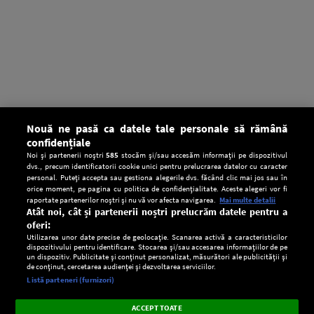
Nouă ne pasă ca datele tale personale să rămână
confidențiale
Noi și partenerii noștri
585
stocăm și/sau accesăm informații pe dispozitivul
dvs., precum identificatorii cookie unici pentru prelucrarea datelor cu caracter
personal. Puteți accepta sau gestiona alegerile dvs. făcând clic mai jos sau în
orice moment, pe pagina cu politica de confidențialitate. Aceste alegeri vor fi
raportate partenerilor noștri și nu vă vor afecta navigarea.
Mai multe detalii
Atât noi, cât și partenerii noștri prelucrăm datele pentru a
oferi:
Utilizarea unor date precise de geolocație. Scanarea activă a caracteristicilor
dispozitivului pentru identificare. Stocarea și/sau accesarea informațiilor de pe
un dispozitiv. Publicitate și conținut personalizat, măsurători ale publicității și
de conținut, cercetarea audienței și dezvoltarea serviciilor.
Setări:
Listă parteneri (furnizori)
Ascultă Europa FM în aplicație
Dark
×
Instalează
Radio live, podcasturi, știri și alerte
ACCEPT TOATE