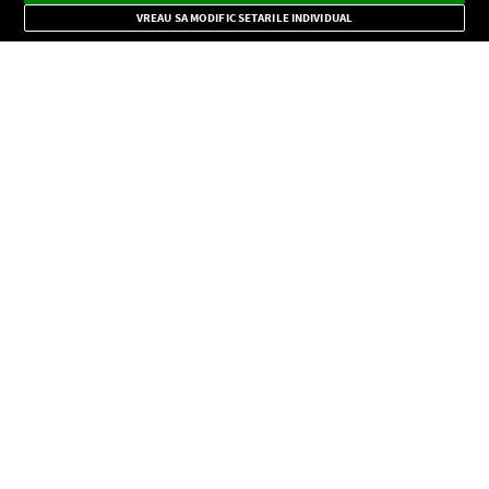
Mode
importante.
VREAU SA MODIFIC SETARILE INDIVIDUAL
CONFIDENŢIALITATE
Copyright © Europa FM. Toate drepturile rezervate. 2026
SOCIAL
INFORMAŢII