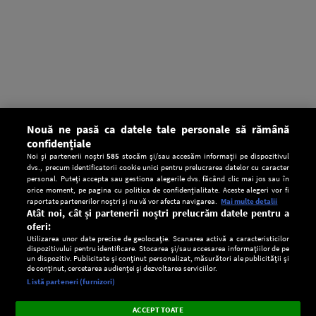
Nouă ne pasă ca datele tale personale să rămână
confidențiale
Noi și partenerii noștri
585
stocăm și/sau accesăm informații pe dispozitivul
dvs., precum identificatorii cookie unici pentru prelucrarea datelor cu caracter
personal. Puteți accepta sau gestiona alegerile dvs. făcând clic mai jos sau în
orice moment, pe pagina cu politica de confidențialitate. Aceste alegeri vor fi
raportate partenerilor noștri și nu vă vor afecta navigarea.
Mai multe detalii
Atât noi, cât și partenerii noștri prelucrăm datele pentru a
oferi:
Utilizarea unor date precise de geolocație. Scanarea activă a caracteristicilor
dispozitivului pentru identificare. Stocarea și/sau accesarea informațiilor de pe
un dispozitiv. Publicitate și conținut personalizat, măsurători ale publicității și
de conținut, cercetarea audienței și dezvoltarea serviciilor.
Setări:
Listă parteneri (furnizori)
Ascultă Europa FM în aplicație
Dark
×
Instalează
Radio live, podcasturi, știri și alerte
ACCEPT TOATE