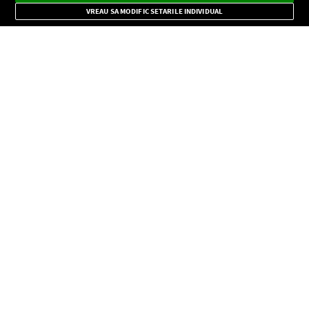
Mode
importante.
VREAU SA MODIFIC SETARILE INDIVIDUAL
CONFIDENŢIALITATE
Copyright © Europa FM. Toate drepturile rezervate. 2026
SOCIAL
INFORMAŢII