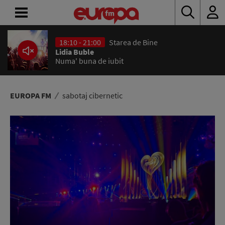
18:10 - 21:00
Starea de Bine
ACASĂ
Lidia Buble
Numa' buna de iubit
ȘTIRI
RADIO
EUROPA FM
sabotaj cibernetic
CONCURSURI
PODCAST
ASCULTĂ
LIVE