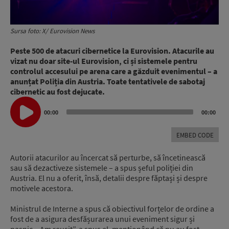
Sursa foto: X/ Eurovision News
Peste 500 de atacuri cibernetice la Eurovision. Atacurile au
vizat nu doar site-ul Eurovision, ci și sistemele pentru
controlul accesului pe arena care a găzduit evenimentul – a
anunțat Poliția din Austria. Toate tentativele de sabotaj
cibernetic au fost dejucate.
Audio
Player
00:00
00:00
EMBED CODE
Autorii atacurilor au încercat să perturbe, să încetinească
sau să dezactiveze sistemele – a spus șeful poliției din
Austria. El nu a oferit, însă, detalii despre făptași și despre
motivele acestora.
Ministrul de Interne a spus că obiectivul forțelor de ordine a
fost de a asigura desfășurarea unui eveniment sigur și
pașnic. „Am reușit”, a spus el, menționând că nu au fost