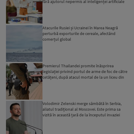
fără ajutorul nepermis al inteligenței artificiale
Atacurile Rusiei și Ucrainei în Marea Neagră
perturbă exporturile de cereale, afectând
comerțul global
Premierul Thailandei promite înăsprirea
legislației privind portul de arme de foc de către
cetățeni, după atacul mortal de la un liceu din
Bangkok...
Volodimir Zelenski merge sâmbătă în Serbia,
aliatul tradițional al Moscovei. Este prima sa
vizită în această țară de la începutul invaziei
ruse...