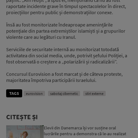
raportate incidente grave în timpul spectacolelor în direct,
proiecțiilor pentru public și demonstrațiilor conexe.
Însă au fost monitorizate îndeaproape amenințările
potențiale din partea extremiștilor islamiști și a grupurilor
violente care au legături cu Iranul.
Serviciile de securitate internă au monitorizat totodată
activitatea din social media, unde, potrivit șefului Poliției, a
fost observată o creștere a „polarizării și radicalizării”.
Concursul Eurovision a fost marcat și de câteva proteste,
majoritatea împotriva participării Israelului.
TAGS
eurovision
sabotaj cibernetic
stiri externe
CITEȘTE ȘI
Elevii din Danemarca își vor susține oral
lucrările pentru a demonstra că le-au realizat