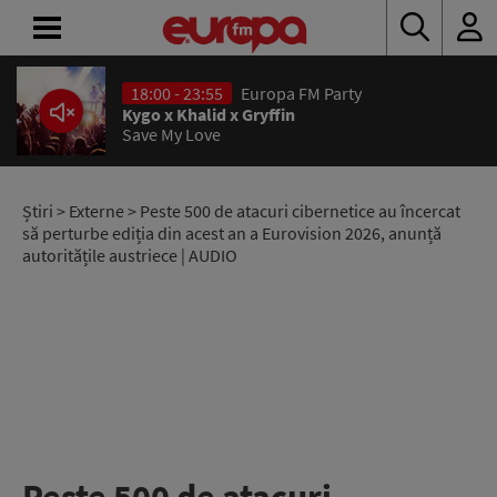
18:00 - 23:55
Europa FM Party
ACASĂ
Kygo x Khalid x Gryffin
Save My Love
ȘTIRI
RADIO
Știri
>
Externe
> Peste 500 de atacuri cibernetice au încercat
să perturbe ediția din acest an a Eurovision 2026, anunță
autoritățile austriece | AUDIO
CONCURSURI
PODCAST
ASCULTĂ
LIVE