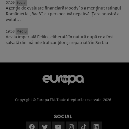
07:09
Social
Agenția de evaluare financiară Moody`s a menținut ratingul
României la „Baa3”, cu perspectivă negativă. Țara noastră a
evitat…
19:58
Mediu
Acvila imperială Feliks, eliberată în natură după ce a fost
salvată din mâinile traficanților și repatriată în Serbia
Copyright © Europa FM. Toate drepturile rezervate. 2026
SOCIAL