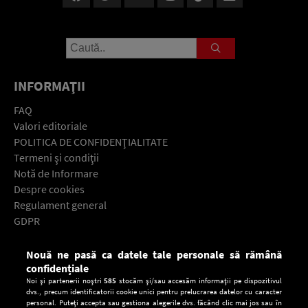
INFORMAŢII
FAQ
Valori editoriale
POLITICA DE CONFIDENŢIALITATE
Termeni şi condiţii
Notă de Informare
Despre cookies
Regulament general
GDPR
Contact
Nouă ne pasă ca datele tale personale să rămână
Descarcă gratuit aplicaţia Europa FM pentru smartphone:
confidențiale
Noi și partenerii noștri
585
stocăm și/sau accesăm informații pe dispozitivul
dvs., precum identificatorii cookie unici pentru prelucrarea datelor cu caracter
personal. Puteți accepta sau gestiona alegerile dvs. făcând clic mai jos sau în