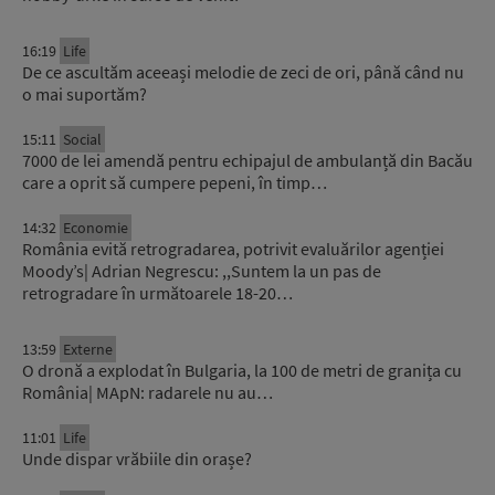
16:19
Life
De ce ascultăm aceeași melodie de zeci de ori, până când nu
o mai suportăm?
15:11
Social
7000 de lei amendă pentru echipajul de ambulanță din Bacău
care a oprit să cumpere pepeni, în timp…
14:32
Economie
România evită retrogradarea, potrivit evaluărilor agenției
Moody’s| Adrian Negrescu: ,,Suntem la un pas de
retrogradare în următoarele 18-20…
13:59
Externe
O dronă a explodat în Bulgaria, la 100 de metri de granița cu
România| MApN: radarele nu au…
11:01
Life
Unde dispar vrăbiile din orașe?