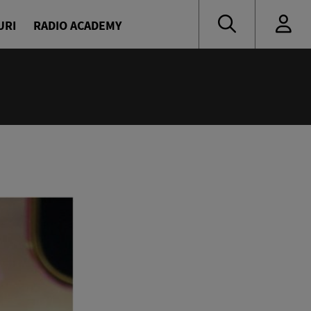
URI
RADIO ACADEMY
:00
novici