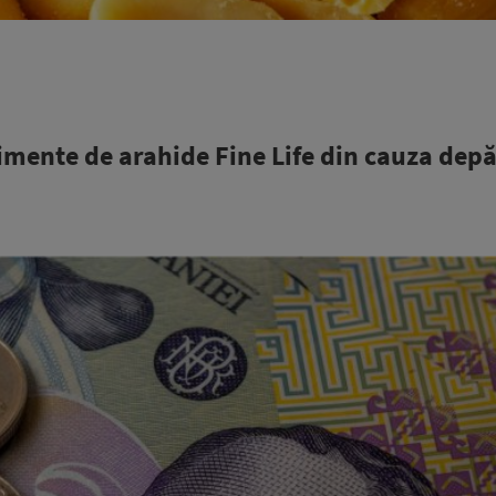
mente de arahide Fine Life din cauza depăş