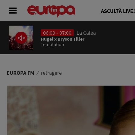
ASCULTĂ LIVE!
06:00 - 07:00
La Cafea
ACASĂ
Hugel x Bryson Tiller
Temptation
ȘTIRI
RADIO
EUROPA FM
retragere
CONCURSURI
PODCAST
ASCULTĂ LIVE