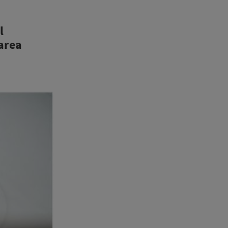
l
sarea