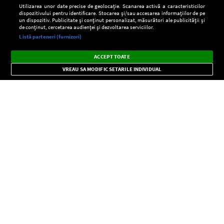
Utilizarea unor date precise de geolocație. Scanarea activă a caracteristicilor
dispozitivului pentru identificare. Stocarea și/sau accesarea informațiilor de pe
un dispozitiv. Publicitate și conținut personalizat, măsurători ale publicității și
de conținut, cercetarea audienței și dezvoltarea serviciilor.
Setări:
Listă parteneri (furnizori)
Ascultă Europa FM în aplicație
Dark
×
Instalează
Radio live, podcasturi, știri și alerte
ACCEPT TOATE
Mode
importante.
VREAU SA MODIFIC SETARILE INDIVIDUAL
CONFIDENŢIALITATE
Copyright © Europa FM. Toate drepturile rezervate. 2026
SOCIAL