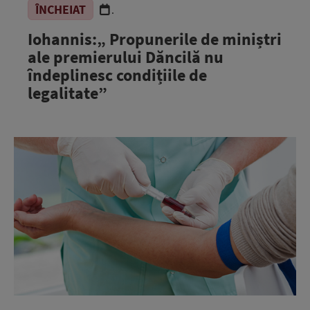
ÎNCHEIAT
.
Iohannis:„ Propunerile de miniștri
ale premierului Dăncilă nu
îndeplinesc condițiile de
legalitate”