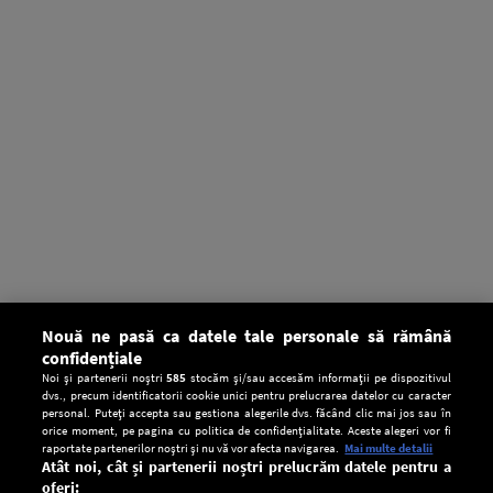
Nouă ne pasă ca datele tale personale să rămână
confidențiale
Noi și partenerii noștri
585
stocăm și/sau accesăm informații pe dispozitivul
dvs., precum identificatorii cookie unici pentru prelucrarea datelor cu caracter
personal. Puteți accepta sau gestiona alegerile dvs. făcând clic mai jos sau în
orice moment, pe pagina cu politica de confidențialitate. Aceste alegeri vor fi
raportate partenerilor noștri și nu vă vor afecta navigarea.
Mai multe detalii
Atât noi, cât și partenerii noștri prelucrăm datele pentru a
oferi: