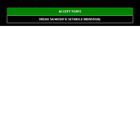
Ascultă Europa FM în aplicație
Dark
×
Instalează
Radio live, podcasturi, știri și alerte
ACCEPT TOATE
Mode
importante.
VREAU SA MODIFIC SETARILE INDIVIDUAL
CONFIDENŢIALITATE
Copyright © Europa FM. Toate drepturile rezervate. 2026
SOCIAL