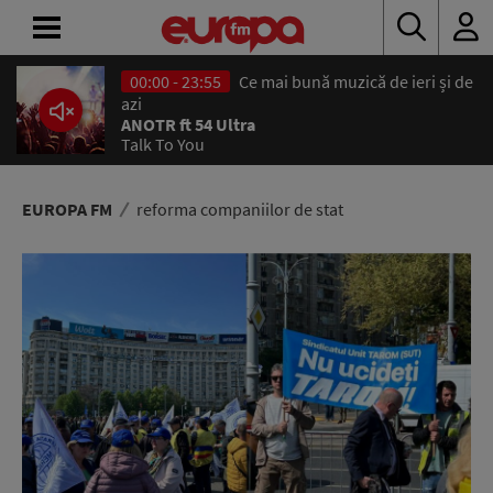
00:00 - 23:55
Ce mai bună muzică de ieri și de
ACASĂ
azi
ANOTR ft 54 Ultra
Talk To You
ȘTIRI
RADIO
EUROPA FM
reforma companiilor de stat
CONCURSURI
PODCAST
ASCULTĂ
LIVE