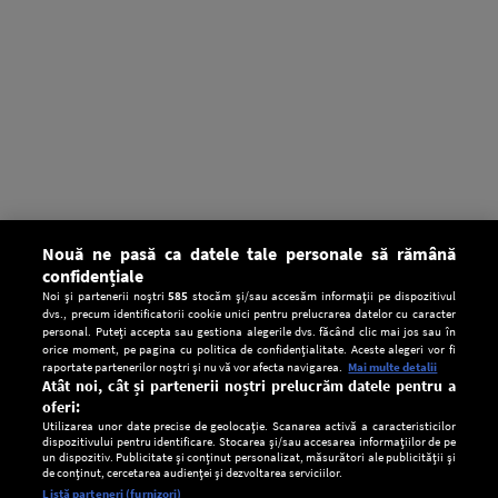
Nouă ne pasă ca datele tale personale să rămână
confidențiale
Noi și partenerii noștri
585
stocăm și/sau accesăm informații pe dispozitivul
dvs., precum identificatorii cookie unici pentru prelucrarea datelor cu caracter
personal. Puteți accepta sau gestiona alegerile dvs. făcând clic mai jos sau în
orice moment, pe pagina cu politica de confidențialitate. Aceste alegeri vor fi
raportate partenerilor noștri și nu vă vor afecta navigarea.
Mai multe detalii
Atât noi, cât și partenerii noștri prelucrăm datele pentru a
oferi:
Utilizarea unor date precise de geolocație. Scanarea activă a caracteristicilor
dispozitivului pentru identificare. Stocarea și/sau accesarea informațiilor de pe
un dispozitiv. Publicitate și conținut personalizat, măsurători ale publicității și
de conținut, cercetarea audienței și dezvoltarea serviciilor.
Setări:
Listă parteneri (furnizori)