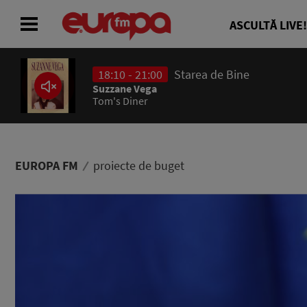
ASCULTĂ LIVE!
18:10 - 21:00
Starea de Bine
ACASĂ
Suzzane Vega
Tom's Diner
ȘTIRI
RADIO
EUROPA FM
proiecte de buget
CONCURSURI
PODCAST
ASCULTĂ LIVE