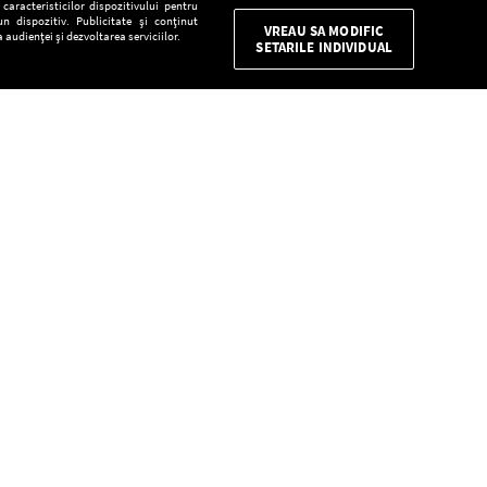
aracteristicilor dispozitivului pentru
n dispozitiv. Publicitate și conținut
VREAU SA MODIFIC
 audienței și dezvoltarea serviciilor.
SETARILE INDIVIDUAL
CONFIDENŢIALITATE
Descarcă gratuit aplicaţia Europa FM pentru
smartphone:
E