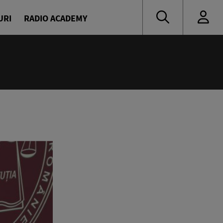
URI
RADIO ACADEMY
:00
ine
avrilă