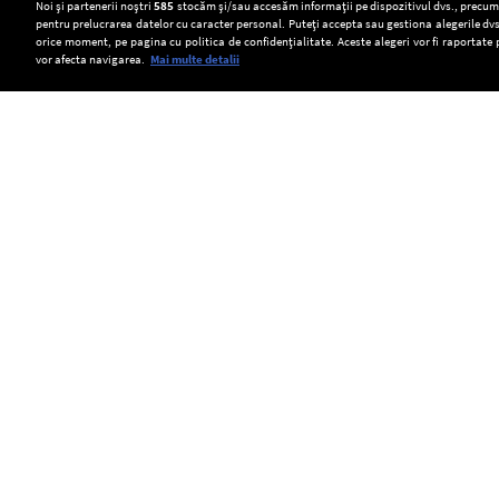
Setări:
Noi și partenerii noștri
585
stocăm și/sau accesăm informații pe dispozitivul dvs., precum i
pentru prelucrarea datelor cu caracter personal. Puteți accepta sau gestiona alegerile dvs
Dark Mode
orice moment, pe pagina cu politica de confidențialitate. Aceste alegeri vor fi raportate 
vor afecta navigarea.
Mai multe detalii
SOCIAL
Ilie
Guvernul
Ilfov:
Bolojan:
a
Scăpare
Sunt
aprobat
de
Copyright © Europa FM. Toate drepturile
rezervate. 2026
optimist
Planul
gaze
că
de
în
Moody’s
Pregătire
Bragadiru.
va
pentru
Trei
menține
Riscuri
persoane
ratingul
în
au
României.
energie.
fost