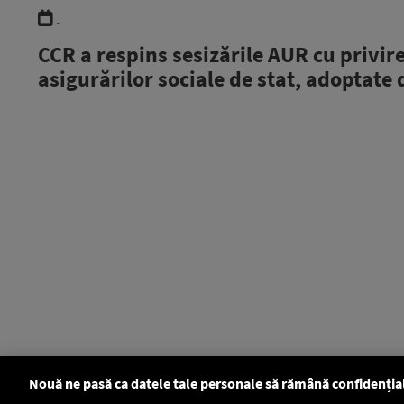
.
CCR a respins sesizările AUR cu privir
asigurărilor sociale de stat, adoptat
Nouă ne pasă ca datele tale personale să rămână confidenția