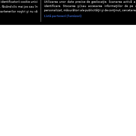
dentificatorii cookie unici
Utilizarea unor date precise de geolocație. Scanarea activă a c
identificare. Stocarea și/sau accesarea informațiilor de pe u
. făcând clic mai jos sau în
personalizat, măsurători ale publicității și de conținut, cercetarea
partenerilor noștri și nu vă
Listă parteneri (furnizori)
INFORMAŢII
FAQ
Valori editoriale
POLITICA DE CONFIDENŢIALITAT
Termeni şi condiţii
Notă de Informare
Despre cookies
Regulament general
GDPR
Contact