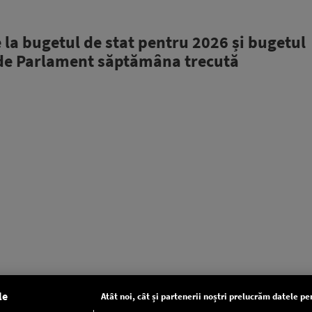
e la bugetul de stat pentru 2026 și bugetul
e de Parlament săptămâna trecută
le
Atât noi, cât și partenerii noștri prelucrăm datele pen