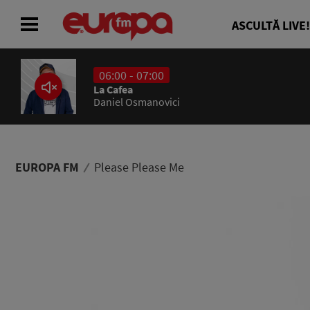
ASCULTĂ LIVE!
06:00 - 07:00
ACASĂ
La Cafea
Daniel Osmanovici
ȘTIRI
RADIO
EUROPA FM
Please Please Me
CONCURSURI
PODCAST
ASCULTĂ LIVE