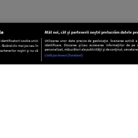
le
Atât noi, cât și partenerii noștri prelucrăm datele pen
dentificatorii cookie unici
Utilizarea unor date precise de geolocație. Scanarea activă a c
identificare. Stocarea și/sau accesarea informațiilor de pe u
. făcând clic mai jos sau în
personalizat, măsurători ale publicității și de conținut, cercetarea
partenerilor noștri și nu vă
Listă parteneri (furnizori)
INFORMAŢII
FAQ
Valori editoriale
POLITICA DE CONFIDENŢIALITAT
Termeni şi condiţii
Notă de Informare