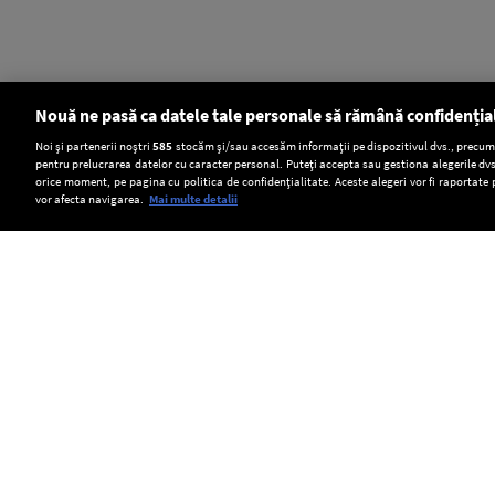
Nouă ne pasă ca datele tale personale să rămână confidenția
Setări:
Noi și partenerii noștri
585
stocăm și/sau accesăm informații pe dispozitivul dvs., precum i
pentru prelucrarea datelor cu caracter personal. Puteți accepta sau gestiona alegerile dvs
Dark Mode
orice moment, pe pagina cu politica de confidențialitate. Aceste alegeri vor fi raportate 
vor afecta navigarea.
Mai multe detalii
SOCIAL
Camera
Transport
Scufundarea
Deputaților
ilegal
barjelor
a
de
pe
Copyright © Europa FM. Toate drepturile
rezervate. 2026
adoptat
miei
brațul
Strategia
în
Bala,