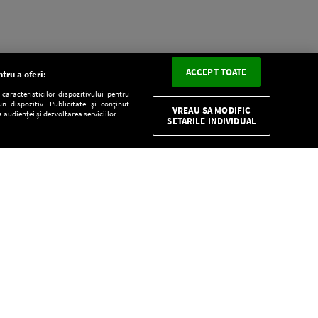
ACCEPT TOATE
tru a oferi:
aracteristicilor dispozitivului pentru
n dispozitiv. Publicitate și conținut
VREAU SA MODIFIC
 audienței și dezvoltarea serviciilor.
SETARILE INDIVIDUAL
CONFIDENŢIALITATE
Descarcă gratuit aplicaţia Europa FM pentru
smartphone:
E