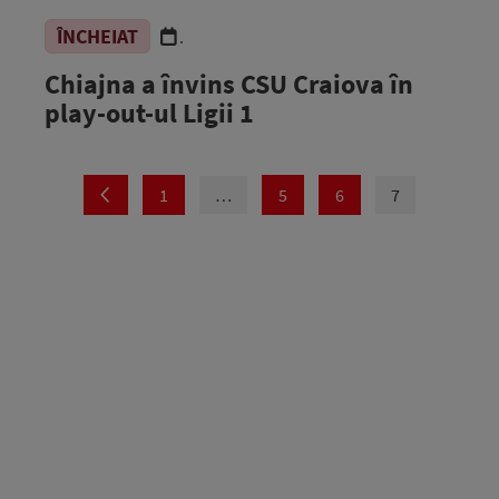
ÎNCHEIAT
.
Chiajna a învins CSU Craiova în
play-out-ul Ligii 1
1
…
5
6
7