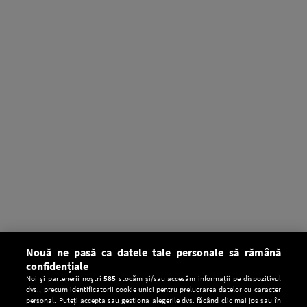
Nouă ne pasă ca datele tale personale să rămână
confidențiale
Noi și partenerii noștri
585
stocăm și/sau accesăm informații pe dispozitivul
dvs., precum identificatorii cookie unici pentru prelucrarea datelor cu caracter
personal. Puteți accepta sau gestiona alegerile dvs. făcând clic mai jos sau în