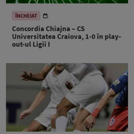
ÎNCHEIAT
.
Concordia Chiajna – CS
Universitatea Craiova, 1-0 în play-
out-ul Ligii I