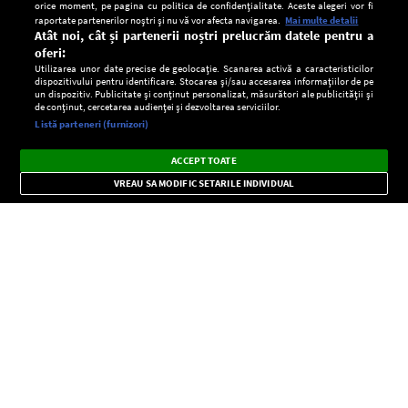
orice moment, pe pagina cu politica de confidențialitate. Aceste alegeri vor fi
raportate partenerilor noștri și nu vă vor afecta navigarea.
Mai multe detalii
Atât noi, cât și partenerii noștri prelucrăm datele pentru a
oferi:
Utilizarea unor date precise de geolocație. Scanarea activă a caracteristicilor
dispozitivului pentru identificare. Stocarea și/sau accesarea informațiilor de pe
un dispozitiv. Publicitate și conținut personalizat, măsurători ale publicității și
de conținut, cercetarea audienței și dezvoltarea serviciilor.
Setări:
Listă parteneri (furnizori)
Ascultă Europa FM în aplicație
Dark
×
Instalează
Radio live, podcasturi, știri și alerte
ACCEPT TOATE
Mode
importante.
VREAU SA MODIFIC SETARILE INDIVIDUAL
CONFIDENŢIALITATE
Copyright © Europa FM. Toate drepturile rezervate. 2026
SOCIAL