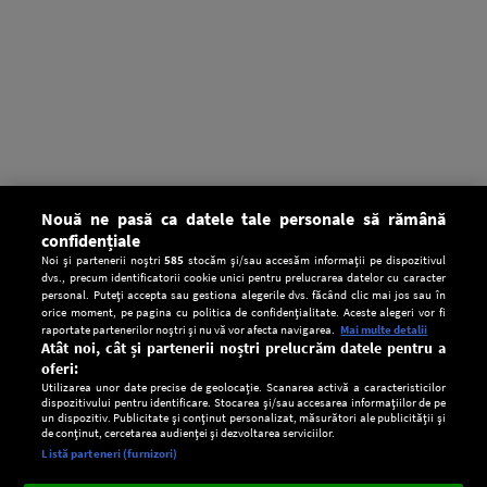
Nouă ne pasă ca datele tale personale să rămână
confidențiale
Noi și partenerii noștri
585
stocăm și/sau accesăm informații pe dispozitivul
dvs., precum identificatorii cookie unici pentru prelucrarea datelor cu caracter
personal. Puteți accepta sau gestiona alegerile dvs. făcând clic mai jos sau în
orice moment, pe pagina cu politica de confidențialitate. Aceste alegeri vor fi
raportate partenerilor noștri și nu vă vor afecta navigarea.
Mai multe detalii
Atât noi, cât și partenerii noștri prelucrăm datele pentru a
oferi:
Utilizarea unor date precise de geolocație. Scanarea activă a caracteristicilor
dispozitivului pentru identificare. Stocarea și/sau accesarea informațiilor de pe
un dispozitiv. Publicitate și conținut personalizat, măsurători ale publicității și
de conținut, cercetarea audienței și dezvoltarea serviciilor.
Setări:
Listă parteneri (furnizori)
Ascultă Europa FM în aplicație
Dark