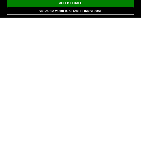
×
Instalează
Radio live, podcasturi, știri și alerte
ACCEPT TOATE
Mode
importante.
VREAU SA MODIFIC SETARILE INDIVIDUAL
CONFIDENŢIALITATE
Copyright © Europa FM. Toate drepturile rezervate. 2026
SOCIAL
INFORMAŢII