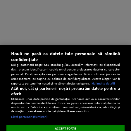
Nouă ne pasă ca datele tale personale să rămână
confidențiale
Noi și partenerii noștri
585
stocăm și/sau accesăm informații pe dispozitivul
dvs., precum identificatorii cookie unici pentru prelucrarea datelor cu caracter
personal. Puteți accepta sau gestiona alegerile dvs. făcând clic mai jos sau în
orice moment, pe pagina cu politica de confidențialitate. Aceste alegeri vor fi
raportate partenerilor noștri și nu vă vor afecta navigarea.
Mai multe detalii
Atât noi, cât și partenerii noștri prelucrăm datele pentru a
oferi:
Utilizarea unor date precise de geolocație. Scanarea activă a caracteristicilor
dispozitivului pentru identificare. Stocarea și/sau accesarea informațiilor de pe
un dispozitiv. Publicitate și conținut personalizat, măsurători ale publicității și
de conținut, cercetarea audienței și dezvoltarea serviciilor.
Setări:
Listă parteneri (furnizori)
Ascultă Europa FM în aplicație
Dark
×
Instalează
Radio live, podcasturi, știri și alerte
ACCEPT TOATE