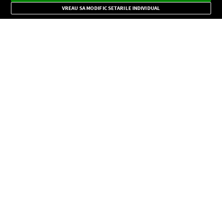
Mode
importante.
VREAU SA MODIFIC SETARILE INDIVIDUAL
CONFIDENŢIALITATE
Copyright © Europa FM. Toate drepturile rezervate. 2026
SOCIAL
INFORMAŢII