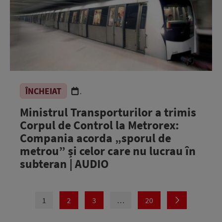
ÎNCHEIAT
.
Ministrul Transporturilor a trimis
Corpul de Control la Metrorex:
Compania acorda „sporul de
metrou” și celor care nu lucrau în
subteran | AUDIO
1
2
3
…
20