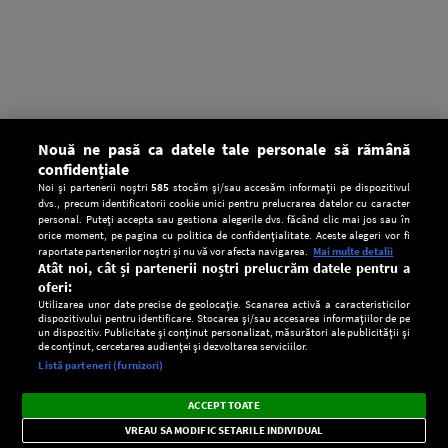
Nouă ne pasă ca datele tale personale să rămână
confidențiale
Noi și partenerii noștri
585
stocăm și/sau accesăm informații pe dispozitivul
dvs., precum identificatorii cookie unici pentru prelucrarea datelor cu caracter
personal. Puteți accepta sau gestiona alegerile dvs. făcând clic mai jos sau în
orice moment, pe pagina cu politica de confidențialitate. Aceste alegeri vor fi
raportate partenerilor noștri și nu vă vor afecta navigarea.
Mai multe detalii
Atât noi, cât și partenerii noștri prelucrăm datele pentru a
oferi:
Utilizarea unor date precise de geolocație. Scanarea activă a caracteristicilor
dispozitivului pentru identificare. Stocarea și/sau accesarea informațiilor de pe
un dispozitiv. Publicitate și conținut personalizat, măsurători ale publicității și
de conținut, cercetarea audienței și dezvoltarea serviciilor.
Setări:
Listă parteneri (furnizori)
Ascultă Europa FM în aplicație
Dark
×
Instalează
Radio live, podcasturi, știri și alerte
ACCEPT TOATE
Mode
importante.
VREAU SA MODIFIC SETARILE INDIVIDUAL
CONFIDENŢIALITATE