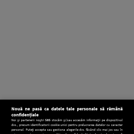
Nouă ne pasă ca datele tale personale să rămână
confidențiale
Noi și partenerii noștri
585
stocăm și/sau accesăm informații pe dispozitivul
dvs., precum identificatorii cookie unici pentru prelucrarea datelor cu caracter
personal. Puteți accepta sau gestiona alegerile dvs. făcând clic mai jos sau în