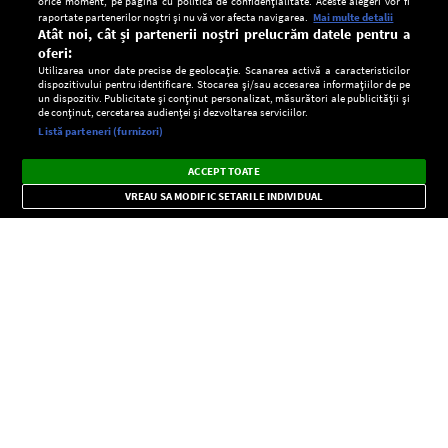
orice moment, pe pagina cu politica de confidențialitate. Aceste alegeri vor fi
raportate partenerilor noștri și nu vă vor afecta navigarea.
Mai multe detalii
Atât noi, cât și partenerii noștri prelucrăm datele pentru a
oferi:
Utilizarea unor date precise de geolocație. Scanarea activă a caracteristicilor
dispozitivului pentru identificare. Stocarea și/sau accesarea informațiilor de pe
un dispozitiv. Publicitate și conținut personalizat, măsurători ale publicității și
de conținut, cercetarea audienței și dezvoltarea serviciilor.
Setări:
Listă parteneri (furnizori)
Ascultă Europa FM în aplicație
Dark
×
Instalează
Radio live, podcasturi, știri și alerte
ACCEPT TOATE
Mode
importante.
VREAU SA MODIFIC SETARILE INDIVIDUAL
CONFIDENŢIALITATE
Copyright © Europa FM. Toate drepturile rezervate. 2026
SOCIAL