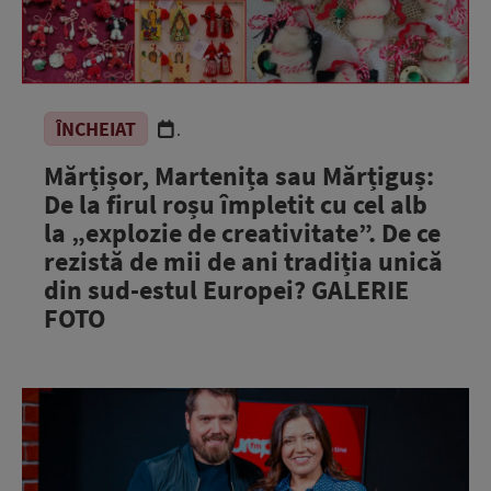
ÎNCHEIAT
.
Mărțișor, Martenița sau Mărțiguș:
De la firul roșu împletit cu cel alb
la „explozie de creativitate”. De ce
rezistă de mii de ani tradiția unică
din sud-estul Europei? GALERIE
FOTO