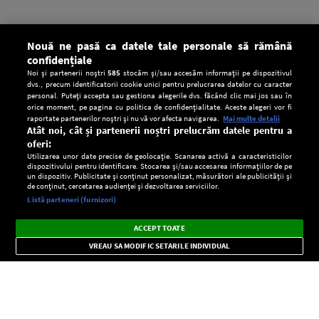
Nouă ne pasă ca datele tale personale să rămână
confidențiale
Noi și partenerii noștri
585
stocăm și/sau accesăm informații pe dispozitivul
dvs., precum identificatorii cookie unici pentru prelucrarea datelor cu caracter
personal. Puteți accepta sau gestiona alegerile dvs. făcând clic mai jos sau în
orice moment, pe pagina cu politica de confidențialitate. Aceste alegeri vor fi
raportate partenerilor noștri și nu vă vor afecta navigarea.
Mai multe detalii
Atât noi, cât și partenerii noștri prelucrăm datele pentru a
oferi:
Utilizarea unor date precise de geolocație. Scanarea activă a caracteristicilor
dispozitivului pentru identificare. Stocarea și/sau accesarea informațiilor de pe
un dispozitiv. Publicitate și conținut personalizat, măsurători ale publicității și
de conținut, cercetarea audienței și dezvoltarea serviciilor.
Setări:
Listă parteneri (furnizori)
Ascultă Europa FM în aplicație
Dark
×
Instalează
Radio live, podcasturi, știri și alerte
ACCEPT TOATE
Mode
importante.
VREAU SA MODIFIC SETARILE INDIVIDUAL
CONFIDENŢIALITATE