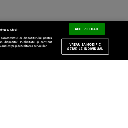
ACCEPT TOATE
tru a oferi:
aracteristicilor dispozitivului pentru
n dispozitiv. Publicitate și conținut
VREAU SA MODIFIC
 audienței și dezvoltarea serviciilor.
SETARILE INDIVIDUAL
CONFIDENŢIALITATE
Descarcă gratuit aplicaţia Europa FM pentru
smartphone:
E