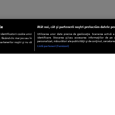
le
Atât noi, cât și partenerii noștri prelucrăm datele pen
dentificatorii cookie unici
Utilizarea unor date precise de geolocație. Scanarea activă a c
identificare. Stocarea și/sau accesarea informațiilor de pe u
. făcând clic mai jos sau în
personalizat, măsurători ale publicității și de conținut, cercetarea
partenerilor noștri și nu vă
Listă parteneri (furnizori)
INFORMAŢII
FAQ
Valori editoriale
POLITICA DE CONFIDENŢIALITAT
Termeni şi condiţii
Notă de Informare