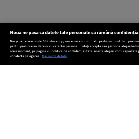
Nouă ne pasă ca datele tale personale să rămână confidenția
Setări:
Noi și partenerii noștri
585
stocăm și/sau accesăm informații pe dispozitivul dvs., precum i
pentru prelucrarea datelor cu caracter personal. Puteți accepta sau gestiona alegerile dvs
Dark Mode
orice moment, pe pagina cu politica de confidențialitate. Aceste alegeri vor fi raportate 
vor afecta navigarea.
Mai multe detalii
SOCIAL
Premierul
Castelul
ELCEN
Thailandei
Mikó
a
promite
din
oprit
Copyright © Europa FM. Toate drepturile
rezervate. 2026
înăsprirea
Covasna
preventiv
legislației
se
CET