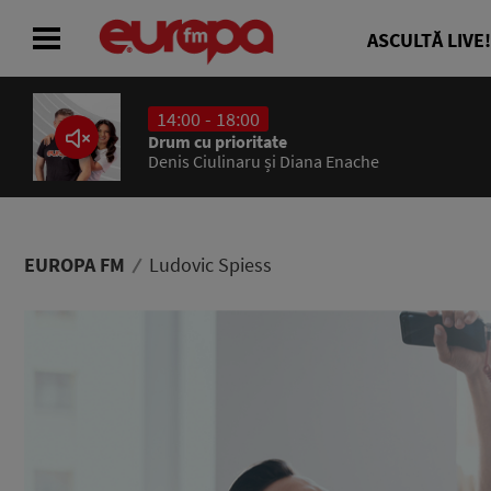
ASCULTĂ LIVE!
14:00 - 18:00
ACASĂ
Drum cu prioritate
Denis Ciulinaru și Diana Enache
ȘTIRI
RADIO
EUROPA FM
Ludovic Spiess
CONCURSURI
PODCAST
ASCULTĂ LIVE