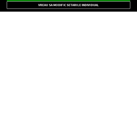
Mode
importante.
VREAU SA MODIFIC SETARILE INDIVIDUAL
CONFIDENŢIALITATE
Copyright © Europa FM. Toate drepturile rezervate. 2026
SOCIAL
INFORMAŢII