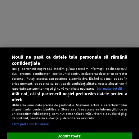
Nouă ne pasă ca datele tale personale să rămână
confidențiale
Noi și partenerii noștri
585
stocăm și/sau accesăm informații pe dispozitivul
dvs., precum identificatorii cookie unici pentru prelucrarea datelor cu caracter
personal. Puteți accepta sau gestiona alegerile dvs. făcând clic mai jos sau în
orice moment, pe pagina cu politica de confidențialitate. Aceste alegeri vor fi
raportate partenerilor noștri și nu vă vor afecta navigarea.
Mai multe detalii
Atât noi, cât și partenerii noștri prelucrăm datele pentru a
oferi:
Utilizarea unor date precise de geolocație. Scanarea activă a caracteristicilor
dispozitivului pentru identificare. Stocarea și/sau accesarea informațiilor de pe
un dispozitiv. Publicitate și conținut personalizat, măsurători ale publicității și
de conținut, cercetarea audienței și dezvoltarea serviciilor.
Setări:
Listă parteneri (furnizori)
Ascultă Europa FM în aplicație
Dark
×
Instalează
Radio live, podcasturi, știri și alerte
ACCEPT TOATE