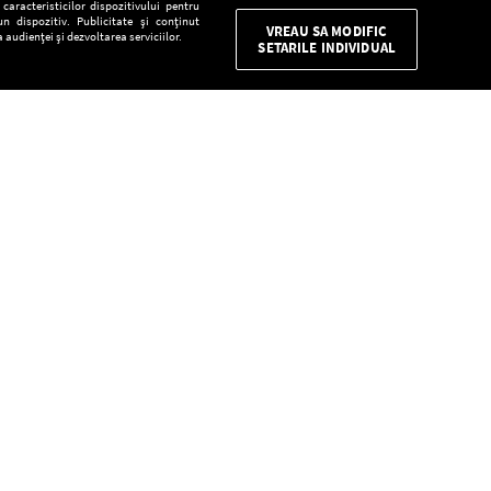
aracteristicilor dispozitivului pentru
n dispozitiv. Publicitate și conținut
VREAU SA MODIFIC
 audienței și dezvoltarea serviciilor.
SETARILE INDIVIDUAL
CONFIDENŢIALITATE
Descarcă gratuit aplicaţia Europa FM pentru
smartphone:
E