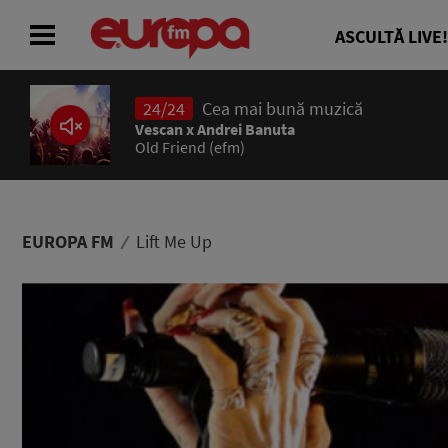
ASCULTĂ LIVE!
24/24
Cea mai bună muzică
ACASĂ
Vescan x Andrei Banuta
Old Friend (efm)
ȘTIRI
RADIO
EUROPA FM
Lift Me Up
CONCURSURI
PODCAST
ASCULTĂ LIVE