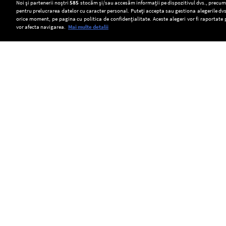
Setări:
Noi și partenerii noștri
585
stocăm și/sau accesăm informații pe dispozitivul dvs., precum i
pentru prelucrarea datelor cu caracter personal. Puteți accepta sau gestiona alegerile dvs
Dark Mode
orice moment, pe pagina cu politica de confidențialitate. Aceste alegeri vor fi raportate 
vor afecta navigarea.
Mai multe detalii
SOCIAL
Mangalia
Cultură
Două
nu
de
tramvaie
va
canabis
s-
Copyright © Europa FM. Toate drepturile
rezervate. 2026
reduce
descoperită
au
iluminatul
într-
ciocnit
public
o
în
în
pădure
orașul
plin
din
Gelsenkirchen,
sezon
Covasna.
aflat
estival.
Peste
în