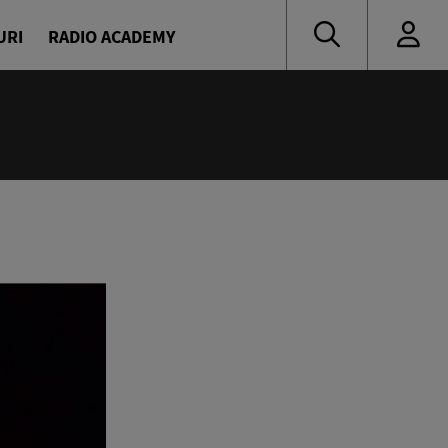
URI
RADIO ACADEMY
nă muzică