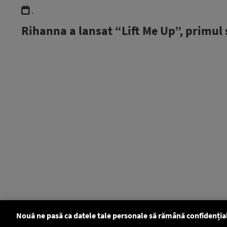
.
Rihanna a lansat “Lift Me Up”, primul 
Nouă ne pasă ca datele tale personale să rămână confidenția