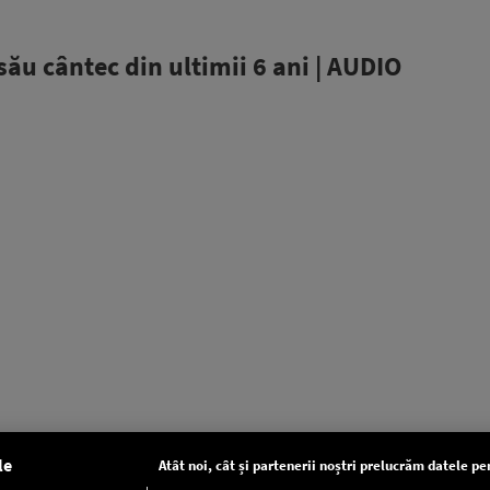
său cântec din ultimii 6 ani | AUDIO
le
Atât noi, cât și partenerii noștri prelucrăm datele pen