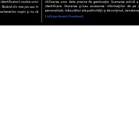
dentificatorii cookie unici
Utilizarea unor date precise de geolocație. Scanarea activă a c
identificare. Stocarea și/sau accesarea informațiilor de pe u
. făcând clic mai jos sau în
personalizat, măsurători ale publicității și de conținut, cercetarea
partenerilor noștri și nu vă
Listă parteneri (furnizori)
INFORMAŢII
FAQ
Valori editoriale
POLITICA DE CONFIDENŢIALITAT
Termeni şi condiţii
Notă de Informare
Despre cookies
Regulament general
GDPR
Contact