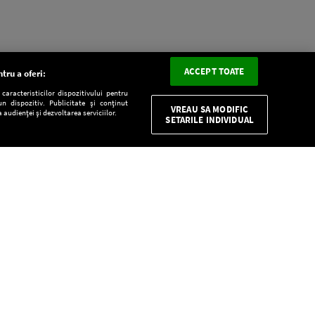
ACCEPT TOATE
tru a oferi:
aracteristicilor dispozitivului pentru
n dispozitiv. Publicitate și conținut
VREAU SA MODIFIC
 audienței și dezvoltarea serviciilor.
SETARILE INDIVIDUAL
CONFIDENŢIALITATE
Descarcă gratuit aplicaţia Europa FM pentru
smartphone:
E