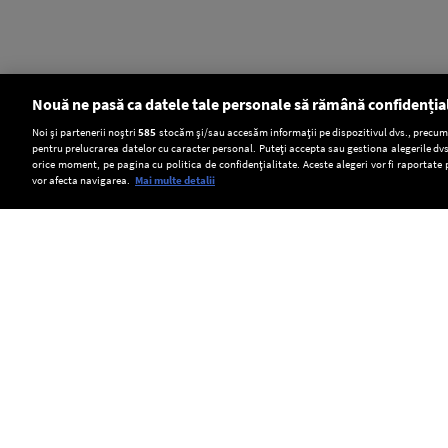
Nouă ne pasă ca datele tale personale să rămână confidenția
Setări:
Noi și partenerii noștri
585
stocăm și/sau accesăm informații pe dispozitivul dvs., precum i
pentru prelucrarea datelor cu caracter personal. Puteți accepta sau gestiona alegerile dvs
Dark Mode
orice moment, pe pagina cu politica de confidențialitate. Aceste alegeri vor fi raportate 
vor afecta navigarea.
Mai multe detalii
SOCIAL
Instanța
„The
Când
Supremă
book
pasiunea
i-
was
devine
Copyright © Europa FM. Toate drepturile
rezervate. 2026
a
better”:
venit:
suspendat
de
trebuie