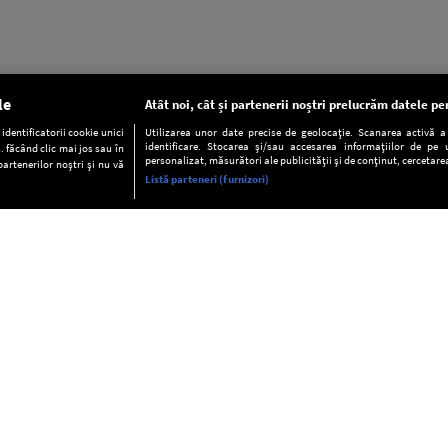
le
Atât noi, cât și partenerii noștri prelucrăm datele pen
dentificatorii cookie unici
Utilizarea unor date precise de geolocație. Scanarea activă a c
identificare. Stocarea și/sau accesarea informațiilor de pe u
. făcând clic mai jos sau în
personalizat, măsurători ale publicității și de conținut, cercetarea
partenerilor noștri și nu vă
Listă parteneri (furnizori)
INFORMAŢII
FAQ
Valori editoriale
POLITICA DE CONFIDENŢIALITAT
Termeni şi condiţii
Notă de Informare