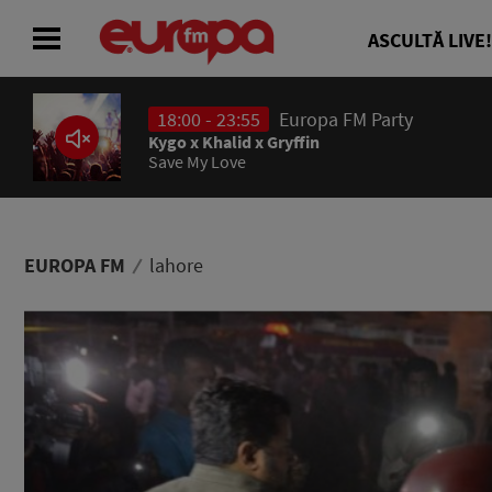
ASCULTĂ LIVE!
18:00 - 23:55
Europa FM Party
ACASĂ
Kygo x Khalid x Gryffin
Save My Love
ȘTIRI
RADIO
EUROPA FM
lahore
CONCURSURI
PODCAST
ASCULTĂ LIVE