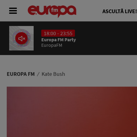
ASCULTĂ LIVE!
18:00 - 23:55
ACASĂ
Europa FM Party
EuropaFM
ȘTIRI
RADIO
EUROPA FM
Kate Bush
CONCURSURI
PODCAST
ASCULTĂ LIVE