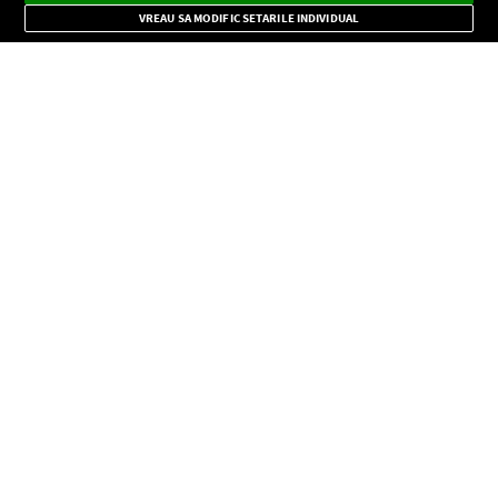
Mode
importante.
VREAU SA MODIFIC SETARILE INDIVIDUAL
CONFIDENŢIALITATE
Copyright © Europa FM. Toate drepturile rezervate. 2026
SOCIAL
INFORMAŢII