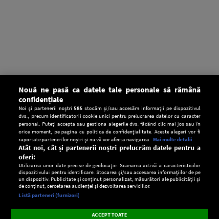
Nouă ne pasă ca datele tale personale să rămână
confidențiale
Noi și partenerii noștri
585
stocăm și/sau accesăm informații pe dispozitivul
dvs., precum identificatorii cookie unici pentru prelucrarea datelor cu caracter
personal. Puteți accepta sau gestiona alegerile dvs. făcând clic mai jos sau în
orice moment, pe pagina cu politica de confidențialitate. Aceste alegeri vor fi
raportate partenerilor noștri și nu vă vor afecta navigarea.
Mai multe detalii
Atât noi, cât și partenerii noștri prelucrăm datele pentru a
oferi:
Utilizarea unor date precise de geolocație. Scanarea activă a caracteristicilor
dispozitivului pentru identificare. Stocarea și/sau accesarea informațiilor de pe
un dispozitiv. Publicitate și conținut personalizat, măsurători ale publicității și
de conținut, cercetarea audienței și dezvoltarea serviciilor.
Setări:
Listă parteneri (furnizori)
Ascultă Europa FM în aplicație
Dark
×
Instalează
Radio live, podcasturi, știri și alerte
ACCEPT TOATE