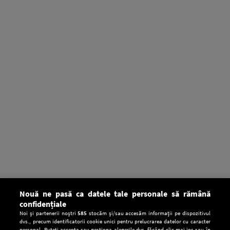
Nouă ne pasă ca datele tale personale să rămână
confidențiale
Noi și partenerii noștri
585
stocăm și/sau accesăm informații pe dispozitivul
dvs., precum identificatorii cookie unici pentru prelucrarea datelor cu caracter
personal. Puteți accepta sau gestiona alegerile dvs. făcând clic mai jos sau în