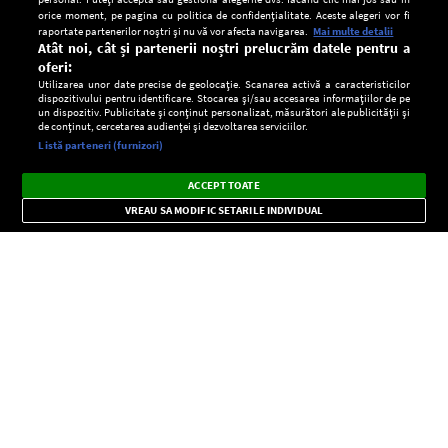
orice moment, pe pagina cu politica de confidențialitate. Aceste alegeri vor fi
raportate partenerilor noștri și nu vă vor afecta navigarea.
Mai multe detalii
Atât noi, cât și partenerii noștri prelucrăm datele pentru a
oferi:
Utilizarea unor date precise de geolocație. Scanarea activă a caracteristicilor
dispozitivului pentru identificare. Stocarea și/sau accesarea informațiilor de pe
un dispozitiv. Publicitate și conținut personalizat, măsurători ale publicității și
de conținut, cercetarea audienței și dezvoltarea serviciilor.
Setări:
Listă parteneri (furnizori)
Ascultă Europa FM în aplicație
Dark
×
Instalează
Radio live, podcasturi, știri și alerte
ACCEPT TOATE
Mode
importante.
VREAU SA MODIFIC SETARILE INDIVIDUAL
CONFIDENŢIALITATE
Copyright © Europa FM. Toate drepturile rezervate. 2026