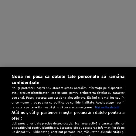
Nouă ne pasă ca datele tale personale să rămână
confidențiale
Noi și partenerii noștri
585
stocăm și/sau accesăm informații pe dispozitivul
dvs., precum identificatorii cookie unici pentru prelucrarea datelor cu caracter
personal. Puteți accepta sau gestiona alegerile dvs. făcând clic mai jos sau în
orice moment, pe pagina cu politica de confidențialitate. Aceste alegeri vor fi
raportate partenerilor noștri și nu vă vor afecta navigarea.
Mai multe detalii
Atât noi, cât și partenerii noștri prelucrăm datele pentru a
oferi:
Utilizarea unor date precise de geolocație. Scanarea activă a caracteristicilor
dispozitivului pentru identificare. Stocarea și/sau accesarea informațiilor de pe
un dispozitiv. Publicitate și conținut personalizat, măsurători ale publicității și
de conținut, cercetarea audienței și dezvoltarea serviciilor.