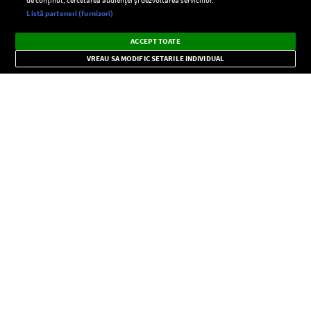
Setări:
Listă parteneri (furnizori)
Ascultă Europa FM în aplicație
Dark
×
Instalează
Radio live, podcasturi, știri și alerte
ACCEPT TOATE
Mode
importante.
VREAU SA MODIFIC SETARILE INDIVIDUAL
CONFIDENŢIALITATE
Copyright © Europa FM. Toate drepturile rezervate. 2026
SOCIAL