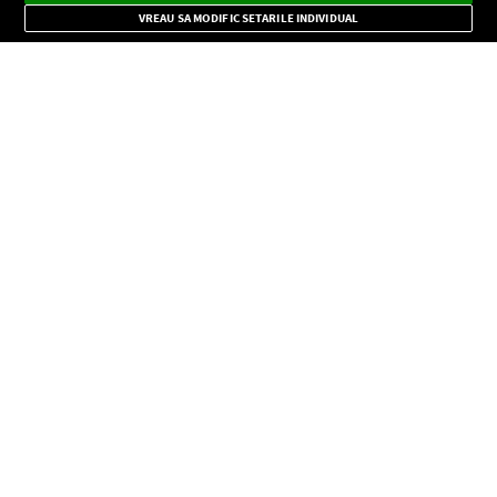
Mode
importante.
VREAU SA MODIFIC SETARILE INDIVIDUAL
CONFIDENŢIALITATE
Copyright © Europa FM. Toate drepturile rezervate. 2026
SOCIAL
INFORMAŢII