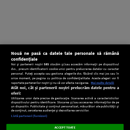
Nouă ne pasă ca datele tale personale să rămână
confidențiale
Noi și partenerii noștri
585
stocăm și/sau accesăm informații pe dispozitivul
dvs., precum identificatorii cookie unici pentru prelucrarea datelor cu caracter
personal. Puteți accepta sau gestiona alegerile dvs. făcând clic mai jos sau în
orice moment, pe pagina cu politica de confidențialitate. Aceste alegeri vor fi
raportate partenerilor noștri și nu vă vor afecta navigarea.
Mai multe detalii
Atât noi, cât și partenerii noștri prelucrăm datele pentru a
oferi:
Utilizarea unor date precise de geolocație. Scanarea activă a caracteristicilor
dispozitivului pentru identificare. Stocarea și/sau accesarea informațiilor de pe
un dispozitiv. Publicitate și conținut personalizat, măsurători ale publicității și
de conținut, cercetarea audienței și dezvoltarea serviciilor.
Setări:
Listă parteneri (furnizori)
Ascultă Europa FM în aplicație
Dark
×
Instalează
Radio live, podcasturi, știri și alerte
ACCEPT TOATE