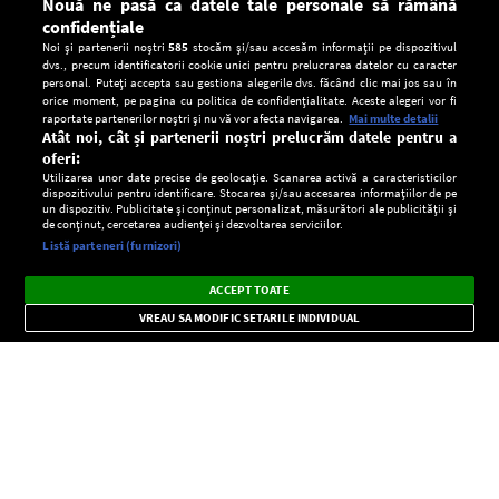
Nouă ne pasă ca datele tale personale să rămână
confidențiale
Noi și partenerii noștri
585
stocăm și/sau accesăm informații pe dispozitivul
dvs., precum identificatorii cookie unici pentru prelucrarea datelor cu caracter
personal. Puteți accepta sau gestiona alegerile dvs. făcând clic mai jos sau în
orice moment, pe pagina cu politica de confidențialitate. Aceste alegeri vor fi
raportate partenerilor noștri și nu vă vor afecta navigarea.
Mai multe detalii
Atât noi, cât și partenerii noștri prelucrăm datele pentru a
oferi:
Utilizarea unor date precise de geolocație. Scanarea activă a caracteristicilor
dispozitivului pentru identificare. Stocarea și/sau accesarea informațiilor de pe
un dispozitiv. Publicitate și conținut personalizat, măsurători ale publicității și
de conținut, cercetarea audienței și dezvoltarea serviciilor.
Setări:
Listă parteneri (furnizori)
Ascultă Europa FM în aplicație
Dark
×
Instalează
Radio live, podcasturi, știri și alerte
ACCEPT TOATE
Mode
importante.
VREAU SA MODIFIC SETARILE INDIVIDUAL
CONFIDENŢIALITATE