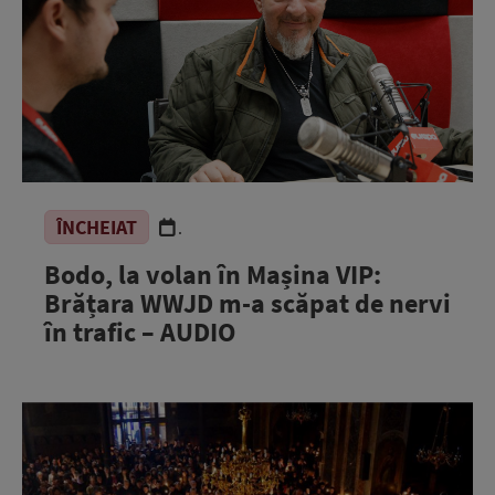
ÎNCHEIAT
.
Bodo, la volan în Mașina VIP:
Brățara WWJD m-a scăpat de nervi
în trafic – AUDIO