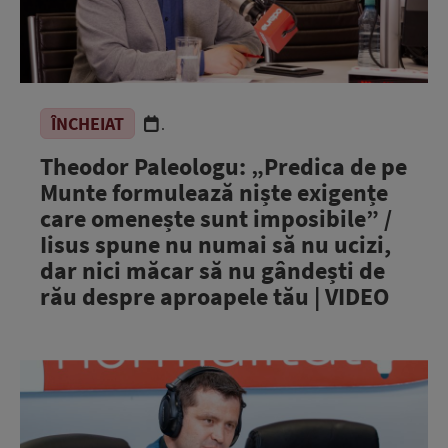
ÎNCHEIAT
.
Theodor Paleologu: „Predica de pe
Munte formulează niște exigențe
care omenește sunt imposibile” /
Iisus spune nu numai să nu ucizi,
dar nici măcar să nu gândești de
rău despre aproapele tău | VIDEO