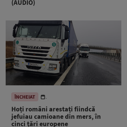
(AUDIO)
ÎNCHEIAT
.
Hoți români arestați fiindcă
jefuiau camioane din mers, în
cinci țări europene