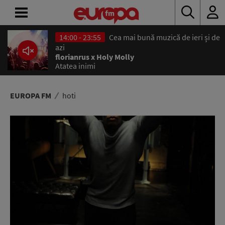
14:00 - 23:55
Cea mai bună muzică de ieri și de
ACASĂ
azi
florianrus x Holy Molly
Atatea inimi
ȘTIRI
RADIO
EUROPA FM
hoti
CONCURSURI
PODCAST
ASCULTĂ
LIVE