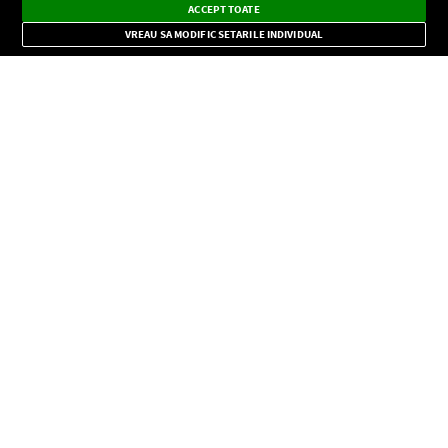
×
Instalează
Radio live, podcasturi, știri și alerte
ACCEPT TOATE
Mode
importante.
VREAU SA MODIFIC SETARILE INDIVIDUAL
CONFIDENŢIALITATE
Copyright © Europa FM. Toate drepturile rezervate. 2026
SOCIAL
INFORMAŢII