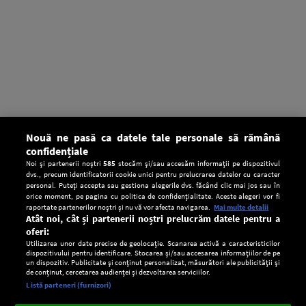
Nouă ne pasă ca datele tale personale să rămână
confidențiale
Noi și partenerii noștri
585
stocăm și/sau accesăm informații pe dispozitivul
dvs., precum identificatorii cookie unici pentru prelucrarea datelor cu caracter
personal. Puteți accepta sau gestiona alegerile dvs. făcând clic mai jos sau în
orice moment, pe pagina cu politica de confidențialitate. Aceste alegeri vor fi
raportate partenerilor noștri și nu vă vor afecta navigarea.
Mai multe detalii
Atât noi, cât și partenerii noștri prelucrăm datele pentru a
oferi:
Utilizarea unor date precise de geolocație. Scanarea activă a caracteristicilor
dispozitivului pentru identificare. Stocarea și/sau accesarea informațiilor de pe
un dispozitiv. Publicitate și conținut personalizat, măsurători ale publicității și
de conținut, cercetarea audienței și dezvoltarea serviciilor.
Setări:
Listă parteneri (furnizori)
Ascultă Europa FM în aplicație
Dark