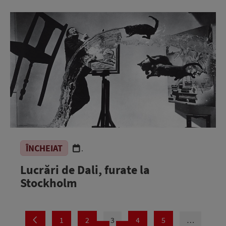
ÎNCHEIAT
.
Lucrări de Dali, furate la
Stockholm
1
2
3
4
5
…