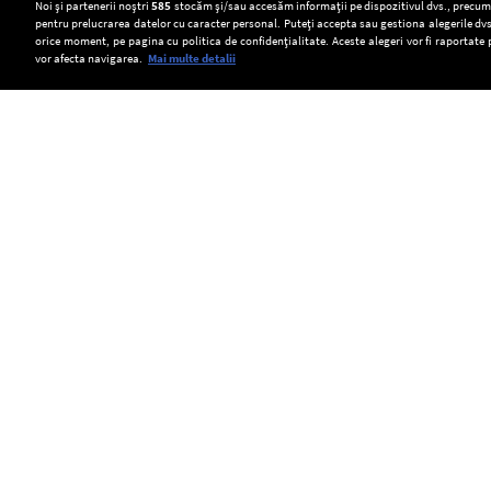
Setări:
Noi și partenerii noștri
585
stocăm și/sau accesăm informații pe dispozitivul dvs., precum i
pentru prelucrarea datelor cu caracter personal. Puteți accepta sau gestiona alegerile dvs
Dark Mode
orice moment, pe pagina cu politica de confidențialitate. Aceste alegeri vor fi raportate 
vor afecta navigarea.
Mai multe detalii
SOCIAL
Cioban,
Apa
Sondaj
atacat
Mării
INSCOP:
de
Mediterane
65,6%
Copyright © Europa FM. Toate drepturile
rezervate. 2026
urs
a
dintre
în
ajuns
românii
Masivul
la
chestionați
Iezer-
temperatura
cred
Păpușa.
record
că
Salvamontiștii
de
statul
intervin
33
român