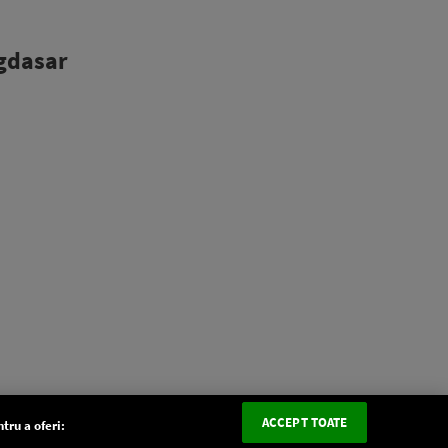
agdasar
ACCEPT TOATE
tru a oferi: