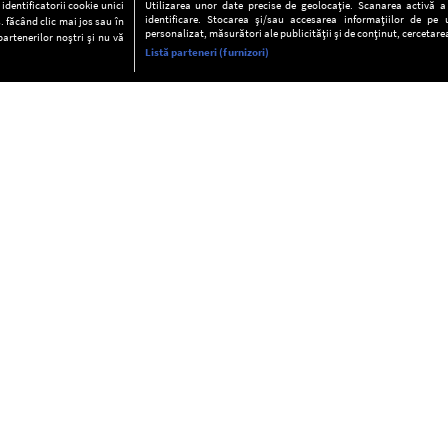
dentificatorii cookie unici
Utilizarea unor date precise de geolocație. Scanarea activă a c
identificare. Stocarea și/sau accesarea informațiilor de pe u
. făcând clic mai jos sau în
personalizat, măsurători ale publicității și de conținut, cercetarea
partenerilor noștri și nu vă
Listă parteneri (furnizori)
INFORMAŢII
FAQ
Valori editoriale
POLITICA DE CONFIDENŢIALITAT
Termeni şi condiţii
Notă de Informare
Despre cookies
Regulament general
GDPR
Contact