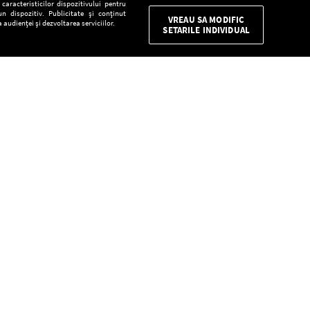
aracteristicilor dispozitivului pentru
n dispozitiv. Publicitate și conținut
VREAU SA MODIFIC
 audienței și dezvoltarea serviciilor.
SETARILE INDIVIDUAL
CONFIDENŢIALITATE
Descarcă gratuit aplicaţia Europa FM pentru
smartphone:
E