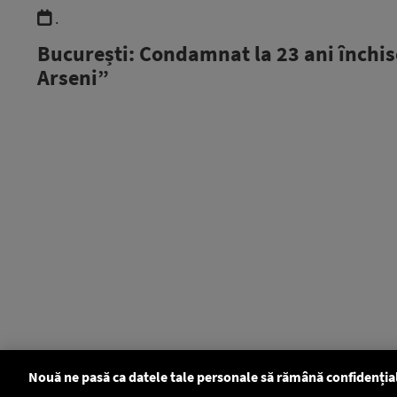
.
București: Condamnat la 23 ani închis
Arseni”
Nouă ne pasă ca datele tale personale să rămână confidenția