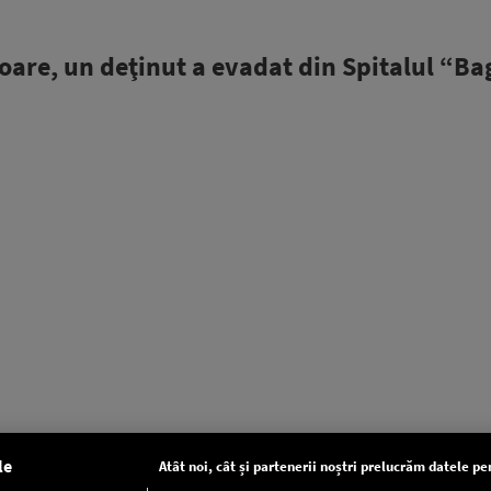
oare, un deţinut a evadat din Spitalul “B
le
Atât noi, cât și partenerii noștri prelucrăm datele pen