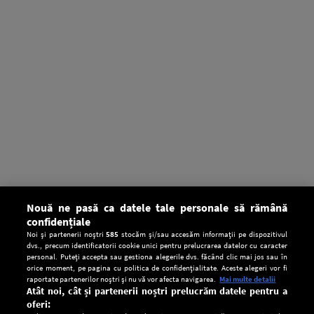
Nouă ne pasă ca datele tale personale să rămână
confidențiale
Noi și partenerii noștri
585
stocăm și/sau accesăm informații pe dispozitivul
dvs., precum identificatorii cookie unici pentru prelucrarea datelor cu caracter
personal. Puteți accepta sau gestiona alegerile dvs. făcând clic mai jos sau în
orice moment, pe pagina cu politica de confidențialitate. Aceste alegeri vor fi
raportate partenerilor noștri și nu vă vor afecta navigarea.
Mai multe detalii
Atât noi, cât și partenerii noștri prelucrăm datele pentru a
oferi: