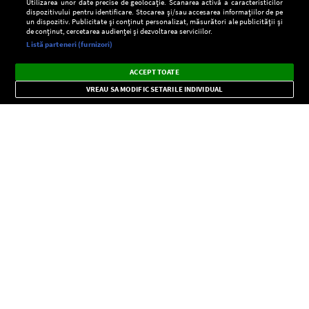
Utilizarea unor date precise de geolocație. Scanarea activă a caracteristicilor
dispozitivului pentru identificare. Stocarea și/sau accesarea informațiilor de pe
un dispozitiv. Publicitate și conținut personalizat, măsurători ale publicității și
de conținut, cercetarea audienței și dezvoltarea serviciilor.
Setări:
Listă parteneri (furnizori)
Ascultă Europa FM în aplicație
Dark
×
Instalează
Radio live, podcasturi, știri și alerte
ACCEPT TOATE
Mode
importante.
VREAU SA MODIFIC SETARILE INDIVIDUAL
CONFIDENŢIALITATE
Copyright © Europa FM. Toate drepturile rezervate. 2026
SOCIAL