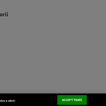
orii
ACCEPT TOATE
tru a oferi: