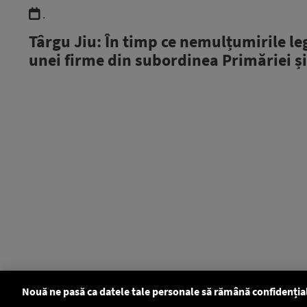
.
Târgu Jiu: În timp ce nemulțumirile leg
unei firme din subordinea Primăriei și
Nouă ne pasă ca datele tale personale să rămână confidenția