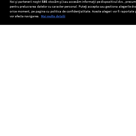
Setări:
Noi și partenerii noștri
585
stocăm și/sau accesăm informații pe dispozitivul dvs., precum i
pentru prelucrarea datelor cu caracter personal. Puteți accepta sau gestiona alegerile dvs
Dark Mode
orice moment, pe pagina cu politica de confidențialitate. Aceste alegeri vor fi raportate 
vor afecta navigarea.
Mai multe detalii
SOCIAL
Camera
Transport
Scufundarea
Deputaților
ilegal
barjelor
a
de
pe
Copyright © Europa FM. Toate drepturile
rezervate. 2026
adoptat
miei
brațul
Strategia
în
Bala,
națională
județul
amânată
pentru
Alba.
pentru
conservarea
ANSVSA
joi.
biodiversității
caută
Directorul
2026-
41
adjunct