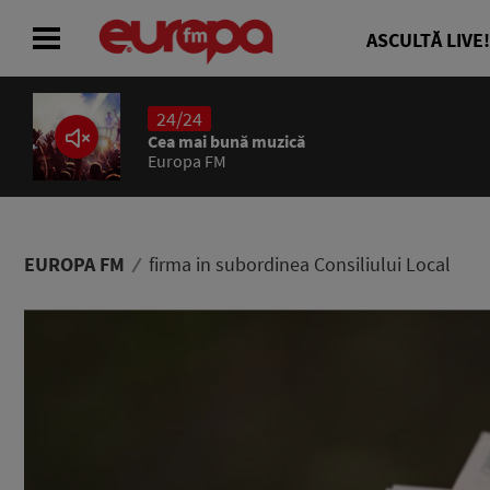
ASCULTĂ LIVE!
24/24
ACASĂ
Cea mai bună muzică
Europa FM
ȘTIRI
RADIO
EUROPA FM
firma in subordinea Consiliului Local
CONCURSURI
PODCAST
ASCULTĂ LIVE