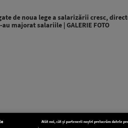
ate de noua lege a salarizării cresc, direct
-au majorat salariile | GALERIE FOTO
le
Atât noi, cât și partenerii noștri prelucrăm datele pen