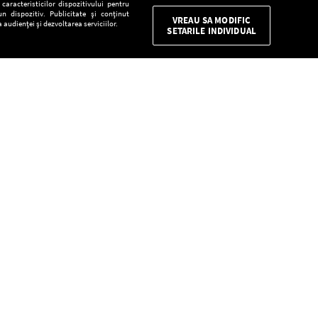
aracteristicilor dispozitivului pentru
n dispozitiv. Publicitate și conținut
VREAU SA MODIFIC
 audienței și dezvoltarea serviciilor.
SETARILE INDIVIDUAL
CONFIDENŢIALITATE
Descarcă gratuit aplicaţia Europa FM pentru
smartphone:
E