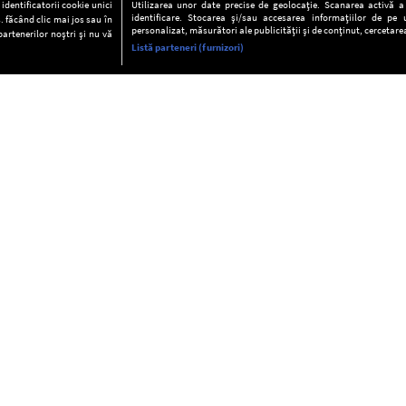
dentificatorii cookie unici
Utilizarea unor date precise de geolocație. Scanarea activă a c
identificare. Stocarea și/sau accesarea informațiilor de pe u
. făcând clic mai jos sau în
personalizat, măsurători ale publicității și de conținut, cercetarea
partenerilor noștri și nu vă
Listă parteneri (furnizori)
INFORMAŢII
FAQ
Valori editoriale
POLITICA DE CONFIDENŢIALITAT
Termeni şi condiţii
Notă de Informare
Despre cookies
Regulament general
GDPR
Contact