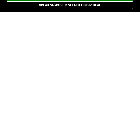
Mode
importante.
VREAU SA MODIFIC SETARILE INDIVIDUAL
CONFIDENŢIALITATE
Copyright © Europa FM. Toate drepturile rezervate. 2026
SOCIAL
INFORMAŢII