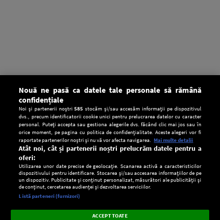
Nouă ne pasă ca datele tale personale să rămână
confidențiale
Noi și partenerii noștri
585
stocăm și/sau accesăm informații pe dispozitivul
dvs., precum identificatorii cookie unici pentru prelucrarea datelor cu caracter
personal. Puteți accepta sau gestiona alegerile dvs. făcând clic mai jos sau în
orice moment, pe pagina cu politica de confidențialitate. Aceste alegeri vor fi
raportate partenerilor noștri și nu vă vor afecta navigarea.
Mai multe detalii
Atât noi, cât și partenerii noștri prelucrăm datele pentru a
oferi:
Utilizarea unor date precise de geolocație. Scanarea activă a caracteristicilor
dispozitivului pentru identificare. Stocarea și/sau accesarea informațiilor de pe
un dispozitiv. Publicitate și conținut personalizat, măsurători ale publicității și
de conținut, cercetarea audienței și dezvoltarea serviciilor.
Setări:
Listă parteneri (furnizori)
Ascultă Europa FM în aplicație
Dark
×
Instalează
Radio live, podcasturi, știri și alerte
ACCEPT TOATE