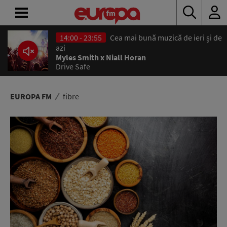
14:00 - 23:55
Cea mai bună muzică de ieri și de
ACASĂ
azi
Myles Smith x Niall Horan
Drive Safe
ȘTIRI
RADIO
EUROPA FM
fibre
CONCURSURI
PODCAST
ASCULTĂ
LIVE