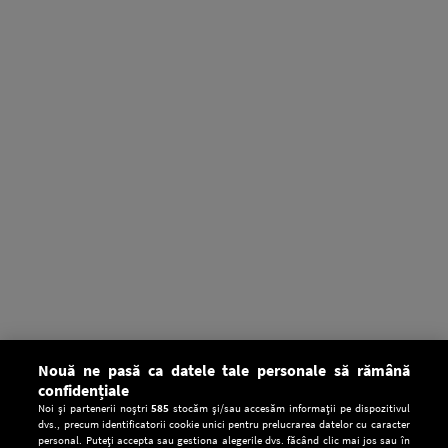
Nouă ne pasă ca datele tale personale să rămână
confidențiale
Noi și partenerii noștri
585
stocăm și/sau accesăm informații pe dispozitivul
dvs., precum identificatorii cookie unici pentru prelucrarea datelor cu caracter
personal. Puteți accepta sau gestiona alegerile dvs. făcând clic mai jos sau în