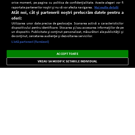
orice moment, pe pagina cu politica de confidențialitate. Aceste alegeri vor fi
raportate partenerilor noștri și nu vă vor afecta navigarea.
Mai multe detalii
Atât noi, cât și partenerii noștri prelucrăm datele pentru a
oferi:
Utilizarea unor date precise de geolocație. Scanarea activă a caracteristicilor
dispozitivului pentru identificare. Stocarea și/sau accesarea informațiilor de pe
un dispozitiv. Publicitate și conținut personalizat, măsurători ale publicității și
de conținut, cercetarea audienței și dezvoltarea serviciilor.
Setări:
Listă parteneri (furnizori)
Ascultă Europa FM în aplicație
Dark
×
Instalează
Radio live, podcasturi, știri și alerte
ACCEPT TOATE
Mode
importante.
VREAU SA MODIFIC SETARILE INDIVIDUAL
CONFIDENŢIALITATE
Copyright © Europa FM. Toate drepturile rezervate. 2026
SOCIAL