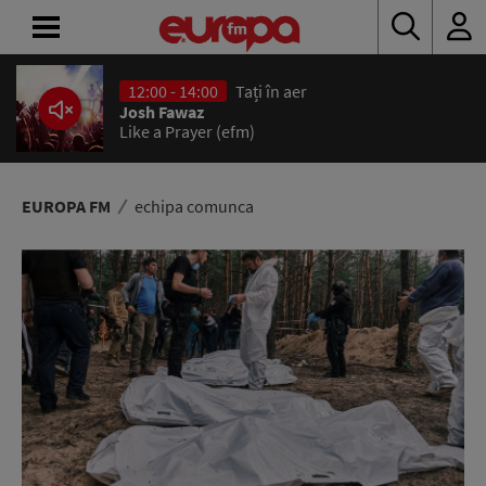
12:00 - 14:00
Tați în aer
ACASĂ
Josh Fawaz
Like a Prayer (efm)
ȘTIRI
RADIO
EUROPA FM
echipa comunca
CONCURSURI
PODCAST
ASCULTĂ
LIVE