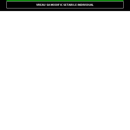
Mode
importante.
VREAU SA MODIFIC SETARILE INDIVIDUAL
CONFIDENŢIALITATE
Copyright © Europa FM. Toate drepturile rezervate. 2026
SOCIAL
INFORMAŢII