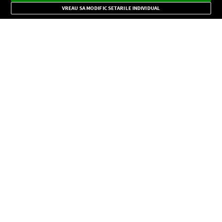
Mode
importante.
VREAU SA MODIFIC SETARILE INDIVIDUAL
CONFIDENŢIALITATE
Copyright © Europa FM. Toate drepturile rezervate. 2026
SOCIAL
INFORMAŢII