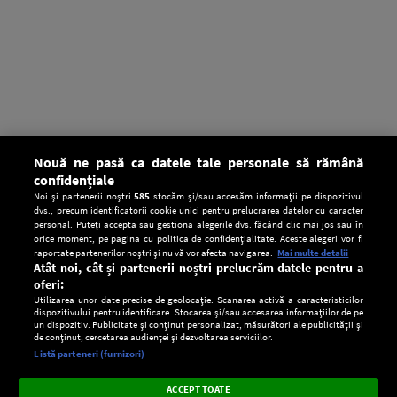
Nouă ne pasă ca datele tale personale să rămână
confidențiale
Noi și partenerii noștri
585
stocăm și/sau accesăm informații pe dispozitivul
dvs., precum identificatorii cookie unici pentru prelucrarea datelor cu caracter
personal. Puteți accepta sau gestiona alegerile dvs. făcând clic mai jos sau în
orice moment, pe pagina cu politica de confidențialitate. Aceste alegeri vor fi
raportate partenerilor noștri și nu vă vor afecta navigarea.
Mai multe detalii
Atât noi, cât și partenerii noștri prelucrăm datele pentru a
oferi:
Utilizarea unor date precise de geolocație. Scanarea activă a caracteristicilor
dispozitivului pentru identificare. Stocarea și/sau accesarea informațiilor de pe
un dispozitiv. Publicitate și conținut personalizat, măsurători ale publicității și
de conținut, cercetarea audienței și dezvoltarea serviciilor.
Setări:
Listă parteneri (furnizori)
Ascultă Europa FM în aplicație
Dark
×
Instalează
Radio live, podcasturi, știri și alerte
ACCEPT TOATE