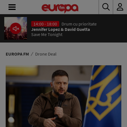
14:00 - 18:00
Drum cu prioritate
ACASĂ
Jennifer Lopez & David Guetta
Save Me Tonight
ȘTIRI
RADIO
EUROPA FM
Drone Deal
CONCURSURI
PODCAST
ASCULTĂ
LIVE