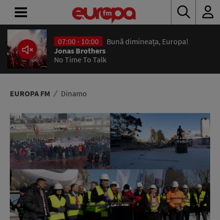
07:00 - 10:00
Bună dimineața, Europa!
ACASĂ
Jonas Brothers
No Time To Talk
ȘTIRI
RADIO
EUROPA FM
Dinamo
CONCURSURI
PODCAST
ASCULTĂ
LIVE