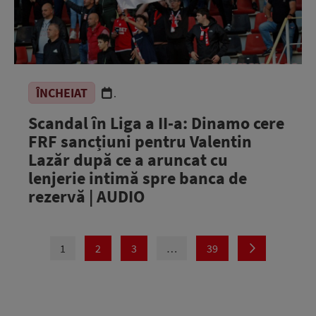
ÎNCHEIAT
.
Scandal în Liga a II-a: Dinamo cere
FRF sancțiuni pentru Valentin
Lazăr după ce a aruncat cu
lenjerie intimă spre banca de
rezervă | AUDIO
1
2
3
…
39