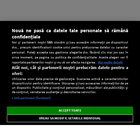
Nouă ne pasă ca datele tale personale să rămână
confidențiale
Noi și partenerii noștri
585
stocăm și/sau accesăm informații pe dispozitivul
dvs., precum identificatorii cookie unici pentru prelucrarea datelor cu caracter
personal. Puteți accepta sau gestiona alegerile dvs. făcând clic mai jos sau în
orice moment, pe pagina cu politica de confidențialitate. Aceste alegeri vor fi
raportate partenerilor noștri și nu vă vor afecta navigarea.
Mai multe detalii
Atât noi, cât și partenerii noștri prelucrăm datele pentru a
oferi:
Utilizarea unor date precise de geolocație. Scanarea activă a caracteristicilor
dispozitivului pentru identificare. Stocarea și/sau accesarea informațiilor de pe
un dispozitiv. Publicitate și conținut personalizat, măsurători ale publicității și
de conținut, cercetarea audienței și dezvoltarea serviciilor.
Setări:
Listă parteneri (furnizori)
Ascultă Europa FM în aplicație
Dark
×
Instalează
Radio live, podcasturi, știri și alerte
ACCEPT TOATE
Mode
importante.
VREAU SA MODIFIC SETARILE INDIVIDUAL
CONFIDENŢIALITATE