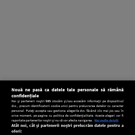
Nouă ne pasă ca datele tale personale să rămână
confidențiale
Noi și partenerii noștri
585
stocăm și/sau accesăm informații pe dispozitivul
dvs., precum identificatorii cookie unici pentru prelucrarea datelor cu caracter
personal. Puteți accepta sau gestiona alegerile dvs. făcând clic mai jos sau în
orice moment, pe pagina cu politica de confidențialitate. Aceste alegeri vor fi
raportate partenerilor noștri și nu vă vor afecta navigarea.
Mai multe detalii
Atât noi, cât și partenerii noștri prelucrăm datele pentru a
oferi: