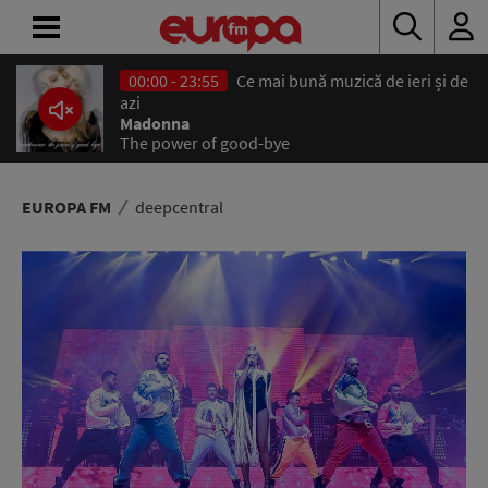
00:00 - 23:55
Ce mai bună muzică de ieri și de
ACASĂ
azi
Madonna
The power of good-bye
ȘTIRI
RADIO
EUROPA FM
deepcentral
CONCURSURI
PODCAST
ASCULTĂ
LIVE