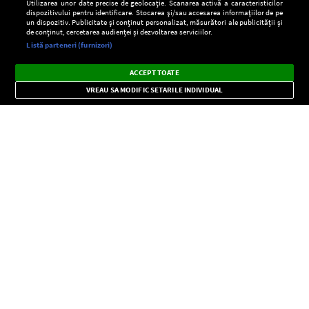
Utilizarea unor date precise de geolocație. Scanarea activă a caracteristicilor
dispozitivului pentru identificare. Stocarea și/sau accesarea informațiilor de pe
un dispozitiv. Publicitate și conținut personalizat, măsurători ale publicității și
de conținut, cercetarea audienței și dezvoltarea serviciilor.
Setări:
Listă parteneri (furnizori)
Ascultă Europa FM în aplicație
Dark
×
Instalează
Radio live, podcasturi, știri și alerte
ACCEPT TOATE
Mode
importante.
VREAU SA MODIFIC SETARILE INDIVIDUAL
CONFIDENŢIALITATE
Copyright © Europa FM. Toate drepturile rezervate. 2026
SOCIAL