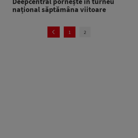
Deepcentral pornește în turneu
național săptămâna viitoare
1
2