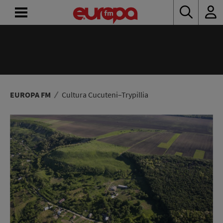
ACASĂ
ȘTIRI
RADIO
EUROPA FM
Cultura Cucuteni–Trypillia
CONCURSURI
PODCAST
ASCULTĂ
LIVE