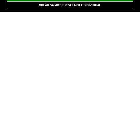
Mode
importante.
VREAU SA MODIFIC SETARILE INDIVIDUAL
CONFIDENŢIALITATE
Copyright © Europa FM. Toate drepturile rezervate. 2026
SOCIAL
INFORMAŢII