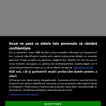
Nouă ne pasă ca datele tale personale să rămână
confidențiale
Noi și partenerii noștri
585
stocăm și/sau accesăm informații pe dispozitivul
dvs., precum identificatorii cookie unici pentru prelucrarea datelor cu caracter
personal. Puteți accepta sau gestiona alegerile dvs. făcând clic mai jos sau în
orice moment, pe pagina cu politica de confidențialitate. Aceste alegeri vor fi
raportate partenerilor noștri și nu vă vor afecta navigarea.
Mai multe detalii
Atât noi, cât și partenerii noștri prelucrăm datele pentru a
oferi:
Utilizarea unor date precise de geolocație. Scanarea activă a caracteristicilor
dispozitivului pentru identificare. Stocarea și/sau accesarea informațiilor de pe
un dispozitiv. Publicitate și conținut personalizat, măsurători ale publicității și
de conținut, cercetarea audienței și dezvoltarea serviciilor.
Setări:
Listă parteneri (furnizori)
Ascultă Europa FM în aplicație
Dark
×
Instalează
Radio live, podcasturi, știri și alerte
ACCEPT TOATE